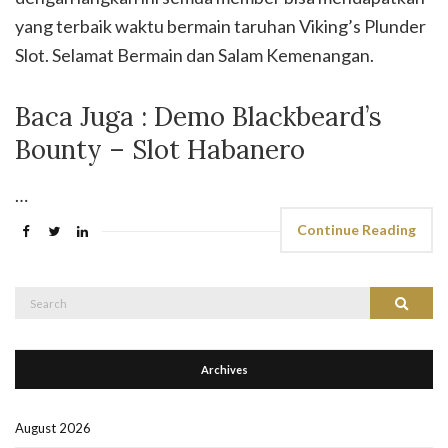
yang terbaik waktu bermain taruhan Viking’s Plunder
Slot. Selamat Bermain dan Salam Kemenangan.
Baca Juga : Demo Blackbeard’s
Bounty – Slot Habanero
…
Continue Reading
Search
Search
for:
Archives
August 2026