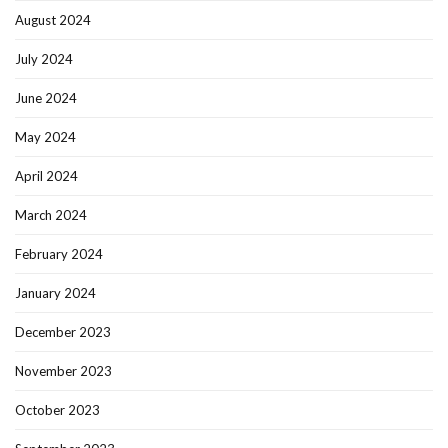
August 2024
July 2024
June 2024
May 2024
April 2024
March 2024
February 2024
January 2024
December 2023
November 2023
October 2023