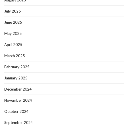
August 2025
July 2025
June 2025
May 2025
April 2025
March 2025
February 2025
January 2025
December 2024
November 2024
October 2024
September 2024