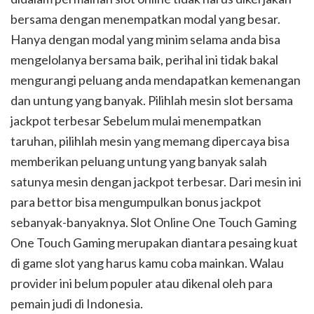
bersama dengan menempatkan modal yang besar.
Hanya dengan modal yang minim selama anda bisa
mengelolanya bersama baik, perihal ini tidak bakal
mengurangi peluang anda mendapatkan kemenangan
dan untung yang banyak. Pilihlah mesin slot bersama
jackpot terbesar Sebelum mulai menempatkan
taruhan, pilihlah mesin yang memang dipercaya bisa
memberikan peluang untung yang banyak salah
satunya mesin dengan jackpot terbesar. Dari mesin ini
para bettor bisa mengumpulkan bonus jackpot
sebanyak-banyaknya. Slot Online One Touch Gaming
One Touch Gaming merupakan diantara pesaing kuat
di game slot yang harus kamu coba mainkan. Walau
provider ini belum populer atau dikenal oleh para
pemain judi di Indonesia.