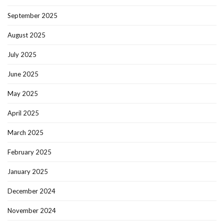
September 2025
August 2025
July 2025
June 2025
May 2025
April 2025
March 2025
February 2025
January 2025
December 2024
November 2024