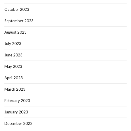
October 2023
September 2023
August 2023
July 2023
June 2023
May 2023
April 2023
March 2023
February 2023
January 2023
December 2022