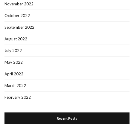
November 2022
October 2022
September 2022
August 2022
July 2022
May 2022
April 2022
March 2022
February 2022
Recent Posts