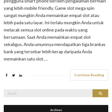
pengguna smart phone beroleh pengalaman bermain
yang lebih mobile friendly. Game slot mega spin
sangat mungkin Anda memainkan empat slot atau
lebih pada satu layar. Ini terlalu mungkin Anda untuk
melacak semua slot online pada waktu yang
bersamaan. Saat Anda memainkan empat slot
sekaligus, Anda umumnya mendapatkan tiga brankas
bank yang tersebar lebih kerap daripada Anda
memainkan satu slot.…
Continue Reading
Search
Search
for:
Archives