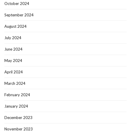
October 2024
September 2024
August 2024
July 2024
June 2024
May 2024
April 2024
March 2024
February 2024
January 2024
December 2023
November 2023