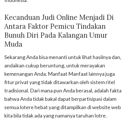
Indonesia.
Kecanduan Judi Online Menjadi Di
Antara Faktor Pemicu Tindakan
Bunuh Diri Pada Kalangan Umur
Muda
Sekarang Anda bisa menanti untuk lihat hasilnya dan,
andaikan cukup beruntung, untuk merayakan
kemenangan Anda. Manfaat Manfaat lainnya juga
fitur privat yang tidak ditawarkan oleh sistem ritel
tradisional. Dari mana pun Anda berasal, adalah fakta
bahwa Anda tidak bakal dapat berpartisipasi dalam
semua lotere hebat yang ditampilkan di website web
kita bila tidak ada yang namanya taruhan lotre.