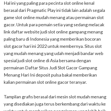
Hal ini yang paling para pecinta slot online kenal
berasal dari Pragmatic Play ini tidak lain adalah segala
game slot online mudah menang atau permainan slot
gacor. Untuk para pemain setia yang sedang melacak
link daftar website judi slot online gampang menang
paling baru di Indonesia yang memberikan bocoran
slot gacor hari ini 2022 untuk membernya. Situs slot
yang mudah menang yang udah menjadi bandar web
spesial judi slot online di Asia bersama dengan
permainan Daftar Situs Judi Slot Gacor Gampang
Menang Hari Ini deposit pulsa bakal memberikan
kalian permainan slot online gacor teranyar.
Tampilan grafis berasal dari mesin slot mudah menang
yang disediakan juga terus berkembang dari waktu ke