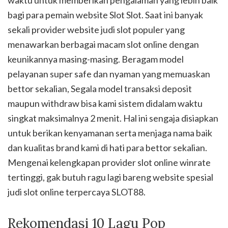
waktu untuk memberikan pengalaman yang lebih baik
bagi para pemain website Slot Slot. Saat ini banyak
sekali provider website judi slot populer yang
menawarkan berbagai macam slot online dengan
keunikannya masing-masing. Beragam model
pelayanan super safe dan nyaman yang memuaskan
bettor sekalian, Segala model transaksi deposit
maupun withdraw bisa kami sistem didalam waktu
singkat maksimalnya 2 menit. Hal ini sengaja disiapkan
untuk berikan kenyamanan serta menjaga nama baik
dan kualitas brand kami di hati para bettor sekalian.
Mengenai kelengkapan provider slot online winrate
tertinggi, gak butuh ragu lagi bareng website spesial
judi slot online terpercaya SLOT88.
Rekomendasi 10 Lagu Pop