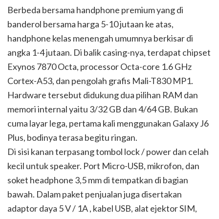
Berbeda bersama handphone premium yang di
banderol bersama harga 5-10 jutaan ke atas,
handphone kelas menengah umumnya berkisar di
angka 1-4 jutaan. Di balik casing-nya, terdapat chipset
Exynos 7870 Octa, processor Octa-core 1.6 GHz
Cortex-A53, dan pengolah grafis Mali-T830 MP1.
Hardware tersebut didukung dua pilihan RAM dan
memori internal yaitu 3/32 GB dan 4/64 GB. Bukan
cuma layar lega, pertama kali menggunakan Galaxy J6
Plus, bodinya terasa begitu ringan.
Di sisi kanan terpasang tombol lock / power dan celah
kecil untuk speaker. Port Micro-USB, mikrofon, dan
soket headphone 3,5 mm di tempatkan di bagian
bawah. Dalam paket penjualan juga disertakan
adaptor daya 5 V / 1A , kabel USB, alat ejektor SIM,