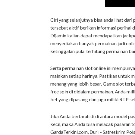
Ciri yang selanjutnya bisa anda lihat da
tersebut aktif berikan informasi perihal 
Dijamin kalian dapat mendapatkan jackpot 
menyediakan banyak permainan judi online
ketinggalan pula, terhitung permainan bar
Serta permainan slot online ini mempunya
mainkan setiap harinya. Pastikan untuk 
menang yang lebih besar. Game slot terb
free spin di didalam permainan. Anda mil
bet yang dipasang dan juga miliki RTP s
Jika Anda bertaruh di di antara model pa
kecil, maka Anda bisa melacak pasaran to
GardaTerkini.com, Duri – Satreskrim Pol