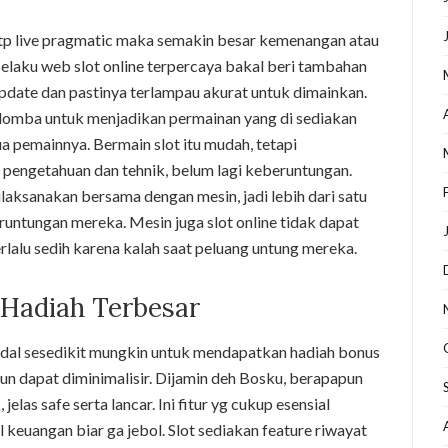
rtp live pragmatic maka semakin besar kemenangan atau
elaku web slot online terpercaya bakal beri tambahan
 update dan pastinya terlampau akurat untuk dimainkan.
-lomba untuk menjadikan permainan yang di sediakan
 pemainnya. Bermain slot itu mudah, tetapi
engetahuan dan tehnik, belum lagi keberuntungan.
aksanakan bersama dengan mesin, jadi lebih dari satu
runtungan mereka. Mesin juga slot online tidak dapat
erlalu sedih karena kalah saat peluang untung mereka.
 Hadiah Terbesar
odal sesedikit mungkin untuk mendapatkan hadiah bonus
un dapat diminimalisir. Dijamin deh Bosku, berapapun
jelas safe serta lancar. Ini fitur yg cukup esensial
keuangan biar ga jebol. Slot sediakan feature riwayat