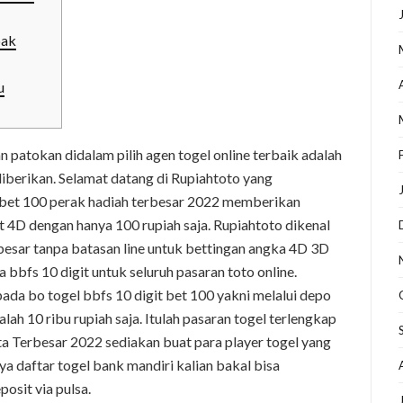
bak
u
an patokan didalam pilih agen togel online terbaik adalah
iberikan. Selamat datang di Rupiahtoto yang
t bet 100 perak hadiah terbesar 2022 memberikan
 4D dengan hanya 100 rupiah saja. Rupiahtoto dikenal
rbesar tanpa batasan line untuk bettingan angka 4D 3D
bbfs 10 digit untuk seluruh pasaran toto online.
da bo togel bbfs 10 digit bet 100 yakni melalui depo
lah 10 ribu rupiah saja. Itulah pasaran togel terlengkap
ta Terbesar 2022 sediakan buat para player togel yang
a daftar togel bank mandiri kalian bakal bisa
osit via pulsa.