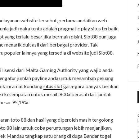
ri pelayanan website tersebut, pertama andaikan web
dunia judi maka tentu adalah pragmatic play situs terbaik.
yang terlalu besar jika bermain disini. Slot88 pun juga
 menarik duit asli dari berbagai provider. Tak
u populer lainnya yang tersedia di website judi Slot88.
i lisensi dari Malta Gaming Authority yang wajib anda
mengatur jumlah payline anda untuk menambah peluang
aik ini amat kondang
situs slot
gara-gara banyak berikan
iki kesempatan untuk meraih 800x berasal dari jumlah
ebesar 95,19%.
saran toto 88 dan hasil yang diperoleh masih tergolong
to 88 lain untuk coba peruntungan lebih menjanjikan.
sek Mandau tangkap satu orang di duga Bandar togel