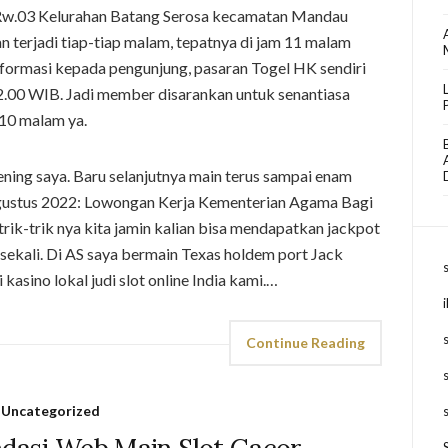
1/Rw.03 Kelurahan Batang Serosa kecamatan Mandau
 terjadi tiap-tiap malam, tepatnya di jam 11 malam
formasi kepada pengunjung, pasaran Togel HK sendiri
2.00 WIB. Jadi member disarankan untuk senantiasa
10 malam ya.
kening saya. Baru selanjutnya main terus sampai enam
Agustus 2022: Lowongan Kerja Kementerian Agama Bagi
rik-trik nya kita jamin kalian bisa mendapatkan jackpot
sekali. Di AS saya bermain Texas holdem port Jack
kasino lokal judi slot online India kami.…
Continue Reading
Uncategorized