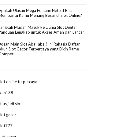
Apakah Ulasan Mega Fortune Netent Bisa
Membantu Kamu Menang Besar di Slot Online?
Langkah Mudah Masuk ke Dunia Slot Digital:
Panduan Lengkap untuk Akses Aman dan Lancar
Bosan Main Slot Abal-abal? Ini Rahasia Daftar
Akun Slot Gacor Terpercaya yang Bikin Rame
Dompet
slot online terpercaya
ikan138
situs judi slot
slot gacor
slot777
Slot gacor