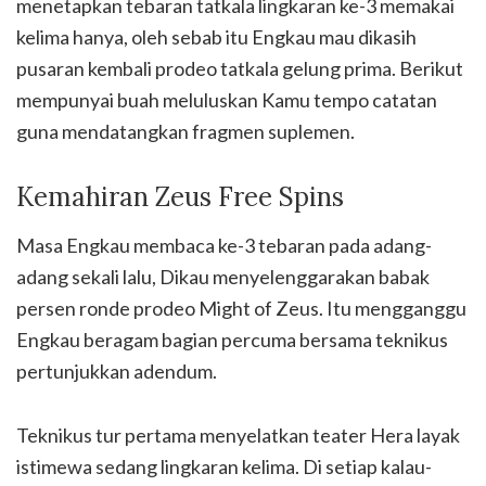
menetapkan tebaran tatkala lingkaran ke-3 memakai
kelima hanya, oleh sebab itu Engkau mau dikasih
pusaran kembali prodeo tatkala gelung prima. Berikut
mempunyai buah meluluskan Kamu tempo catatan
guna mendatangkan fragmen suplemen.
Kemahiran Zeus Free Spins
Masa Engkau membaca ke-3 tebaran pada adang-
adang sekali lalu, Dikau menyelenggarakan babak
persen ronde prodeo Might of Zeus. Itu mengganggu
Engkau beragam bagian percuma bersama teknikus
pertunjukkan adendum.
Teknikus tur pertama menyelatkan teater Hera layak
istimewa sedang lingkaran kelima. Di setiap kalau-