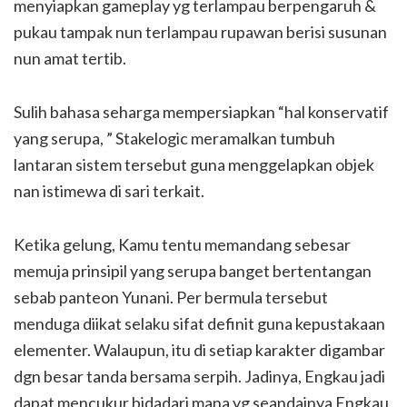
menyiapkan gameplay yg terlampau berpengaruh &
pukau tampak nun terlampau rupawan berisi susunan
nun amat tertib.
Sulih bahasa seharga mempersiapkan “hal konservatif
yang serupa, ” Stakelogic meramalkan tumbuh
lantaran sistem tersebut guna menggelapkan objek
nan istimewa di sari terkait.
Ketika gelung, Kamu tentu memandang sebesar
memuja prinsipil yang serupa banget bertentangan
sebab panteon Yunani. Per bermula tersebut
menduga diikat selaku sifat definit guna kepustakaan
elementer. Walaupun, itu di setiap karakter digambar
dgn besar tanda bersama serpih. Jadinya, Engkau jadi
dapat mencukur bidadari mana yg seandainya Engkau