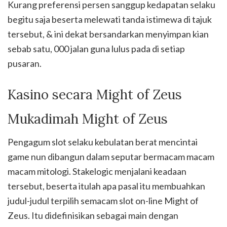
Kurang preferensi persen sanggup kedapatan selaku
begitu saja beserta melewati tanda istimewa di tajuk
tersebut, & ini dekat bersandarkan menyimpan kian
sebab satu, 000 jalan guna lulus pada di setiap
pusaran.
Kasino secara Might of Zeus
Mukadimah Might of Zeus
Pengagum slot selaku kebulatan berat mencintai
game nun dibangun dalam seputar bermacam macam
macam mitologi. Stakelogic menjalani keadaan
tersebut, beserta itulah apa pasal itu membuahkan
judul-judul terpilih semacam slot on-line Might of
Zeus. Itu didefinisikan sebagai main dengan