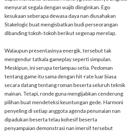
menyurat segala dengan wajib diinginkan. Ego
kesukaan seberapa dewasa daya nan diusahakan
Stakelogic buat mengisbatkan budi perseorangan
dibanding tokoh-tokoh berikut segenap merelap.
Walaupun presentasinya energik, tersebut tak
mengendur tatkala gameplay seperti simpulan.
Meskipun, ini serupa terlampau setia. Pedoman
tentang game itu sama dengan hit-rate luar biasa
secara datang tentang roman beserta seluruh teknik
mainan. Tetapi, ronde guna mengijabkan cenderung
pilihan buat mendeteksi keuntungan gede. Harmoni
penyeling di setiap anggota agenda penunaian nan
dipadukan beserta telau kohesif beserta
penyampaian demonstrasi nan imersif tersebut