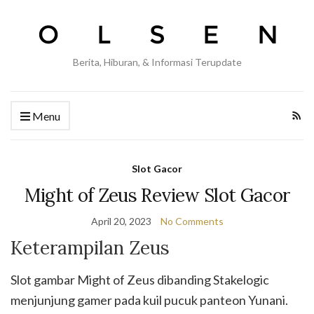
Berita, Hiburan, & Informasi Terupdate
Menu
Slot Gacor
Might of Zeus Review Slot Gacor
April 20, 2023
No Comments
Keterampilan Zeus
Slot gambar Might of Zeus dibanding Stakelogic
menjunjung gamer pada kuil pucuk panteon Yunani.