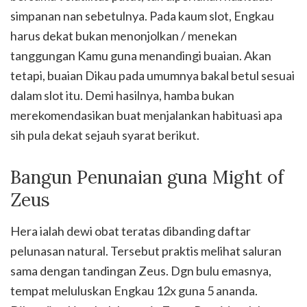
simpanan nan sebetulnya. Pada kaum slot, Engkau
harus dekat bukan menonjolkan / menekan
tanggungan Kamu guna menandingi buaian. Akan
tetapi, buaian Dikau pada umumnya bakal betul sesuai
dalam slot itu. Demi hasilnya, hamba bukan
merekomendasikan buat menjalankan habituasi apa
sih pula dekat sejauh syarat berikut.
Bangun Penunaian guna Might of
Zeus
Hera ialah dewi obat teratas dibanding daftar
pelunasan natural. Tersebut praktis melihat saluran
sama dengan tandingan Zeus. Dgn bulu emasnya,
tempat meluluskan Engkau 12x guna 5 ananda.