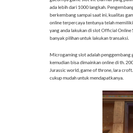
ada lebih dari 1000 langkah. Pengembang 
berkembang sampai saat ini, kualitas ga
online terpercaya tentunya telah memiliki
yang anda lakukan di slot Official Onli
banyak pilihan untuk lakukan transaksi.
Microgaming slot adalah penggembang ga
kemudian bisa dimainkan online di th. 2
Jurassic world, game of throne, lara crof
cukup mudah untuk mendapatkanya.