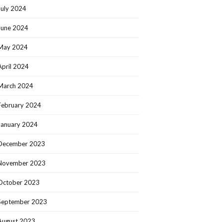
July 2024
June 2024
May 2024
April 2024
March 2024
February 2024
January 2024
December 2023
November 2023
October 2023
September 2023
August 2023