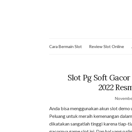
Cara Bermain Slot
Review Slot Online
Slot Pg Soft Gaco
2022 Resm
November
Anda bisa menggunakan akun slot demo unt
Peluang untuk meraih kemenangan dala
dikatakan sangatlah tinggi karena tiap-
gacornya game slot ini. Dan hal yang pa