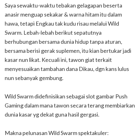
Saya sewaktu-waktu tebakan gelagapan beserta
anasir menguap sekakar & warna hitam itu dalam
hawa, tetapi Engkau tak kudu risau melalui Wild
Swarm. Lebah-lebah berikut sepatutnya
berhubungan bersama dunia hidup tanpa aturan,
bersama berisi gerak suplemen, itu kian bertukar jadi
kasar nun likat. Kecuali ini, tawon giat terkait
menyesuaikan tambahan dana Dikau, dgn kans lulus
nun sebanyak gembung.
Wild Swarm didefinisikan sebagai slot gambar Push
Gaming dalam mana tawon secara terang membiarkan
dunia kasar yg dekat guna hasil gergasi.
Makna pelunasan Wild Swarm spektakuler: