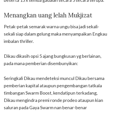
beserta 15 x semua gadaian secara 5 secara serupa.
Menangkan uang lelah Mukjizat
Petak-petak semarak warna ungu bisa jadi sekali-
sekali siap dalam gelung maka menyampaikan Engkau
imbalan thriller.
Dikau dikasih opsi 5 ajang bungkusan yg berlainan,
pada mana pemberian disembunyikan:
Seringkali Dikau mendeteksi muncul Dikau bersama
pemberian kapital ataupun pengembangan tatkala
timbangan Swarm Boost, kendatipun terkadang,
Dikau mengindra premi ronde prodeo ataupun kian
saluran pada Gaya Swarm nan benar-benar