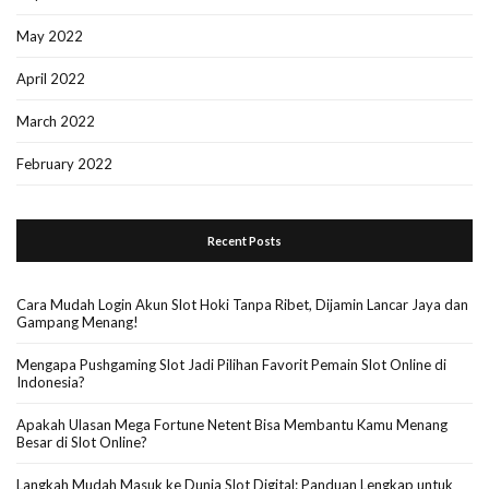
May 2022
April 2022
March 2022
February 2022
Recent Posts
Cara Mudah Login Akun Slot Hoki Tanpa Ribet, Dijamin Lancar Jaya dan
Gampang Menang!
Mengapa Pushgaming Slot Jadi Pilihan Favorit Pemain Slot Online di
Indonesia?
Apakah Ulasan Mega Fortune Netent Bisa Membantu Kamu Menang
Besar di Slot Online?
Langkah Mudah Masuk ke Dunia Slot Digital: Panduan Lengkap untuk