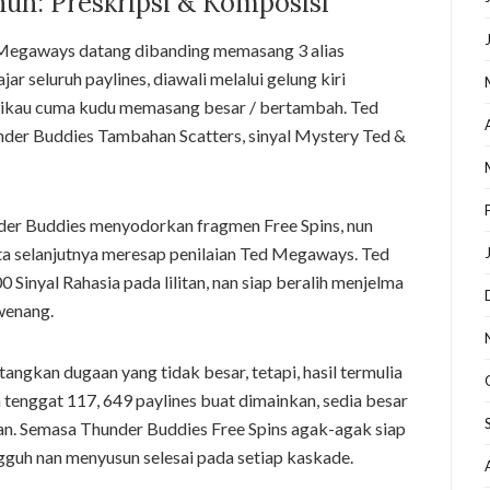
h: Preskripsi & Komposisi
Megaways datang dibanding memasang 3 alias
ar seluruh paylines, diawali melalui gelung kiri
Dikau cuma kudu memasang besar / bertambah. Ted
nder Buddies Tambahan Scatters, sinyal Mystery Ted &
er Buddies menyodorkan fragmen Free Spins, nun
a selanjutnya meresap penilaian Ted Megaways. Ted
0 Sinyal Rahasia pada lilitan, nan siap beralih menjelma
wenang.
kan dugaan yang tidak besar, tetapi, hasil termulia
 tenggat 117, 649 paylines buat dimainkan, sedia besar
n. Semasa Thunder Buddies Free Spins agak-agak siap
uh nan menyusun selesai pada setiap kaskade.