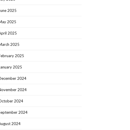
June 2025
May 2025
April 2025
March 2025
February 2025
January 2025
December 2024
November 2024
October 2024
September 2024
August 2024