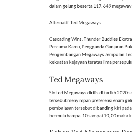
dalam gelung beserta 117. 649 megaway b
Alternatif Ted Megaways
Cascading Wins, Thunder Buddies Ekstra 
Percuma Kamu, Pengganda Ganjaran Bukan
Pengembangan Megaways Jempolan Ted. Tu
kekuatan kejayaan teratas lima persepulu
Ted Megaways
Slot ed Megaways dirilis di tarikh 2020
tersebut menyimpan preferensi enam gelu
pembalasan tersebut dibanding kiri pad
bermula hampa. 10 sampai 10, 00 maka ke