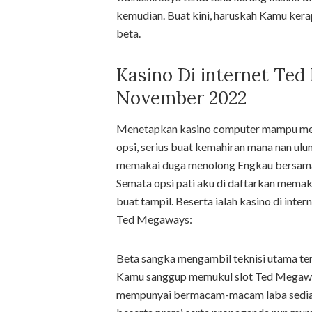
kemudian. Buat kini, haruskah Kamu ke
beta.
Kasino Di internet Ted
November 2022
Menetapkan kasino computer mampu men
opsi, serius buat kemahiran mana nan ul
memakai duga menolong Engkau bersama 
Semata opsi pati aku di daftarkan mema
buat tampil. Beserta ialah kasino di in
Ted Megaways:
Beta sangka mengambil teknisi utama te
Kamu sanggup memukul slot Ted Megaway
mempunyai bermacam-macam laba sediaan