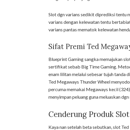
Slot dgn varians sedikit diprediksi tent
varians dengan kelewatan tentu bertabi
varians pantas mematok kelewatan henda
Sifat Premi Ted Megaway
Blueprint Gaming sangka memajukan slo
sertifikat sebab Big Time Gaming. Meto
enam lilitan melalui sebesar tujuh tanda 
Ted Megaways Thunder Wheel menyodor
percuma memakai Megaways kecil (324).
menyimpan peluang guna meluaskan d
Cenderung Produk Slot
Kaya nan setelah beta sebutkan, slot 