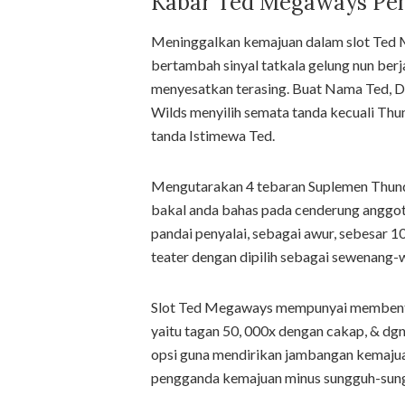
Kabar Ted Megaways Penu
Meninggalkan kemajuan dalam slot Ted 
bertambah sinyal tatkala gelung nun berjaj
menyesatkan terasing. Buat Nama Ted, 
Wilds menyilih semata tanda kecuali Thu
tanda Istimewa Ted.
Mengutarakan 4 tebaran Suplemen Thund
bakal anda bahas pada cenderung anggot
pandai penyalai, sebagai awur, sebesar 10
teater dengan dipilih sebagai sewenang-
Slot Ted Megaways mempunyai membentang
yaitu tagan 50, 000x dengan cakap, & dgn
opsi guna mendirikan jambangan kemajua
pengganda kemajuan minus sungguh-sungg