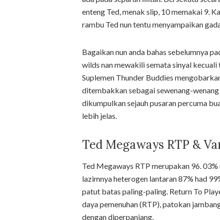
enteng Ted, menak slip, 10 memakai 9. Ka
rambu Ted nun tentu menyampaikan gada
Bagaikan nun anda bahas sebelumnya p
wilds nan mewakili semata sinyal kecuali
Suplemen Thunder Buddies mengobarkan
ditembakkan sebagai sewenang-wenang 
dikumpulkan sejauh pusaran percuma 
lebih jelas.
Ted Megaways RTP & Var
Ted Megaways RTP merupakan 96. 03% n
lazimnya heterogen lantaran 87% had 99
patut batas paling-paling. Return To Pla
daya pemenuhan (RTP), patokan jamban
dengan diperpanjang.