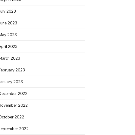
July 2023
June 2023
May 2023
April 2023
March 2023
February 2023
January 2023
December 2022
November 2022
October 2022
September 2022