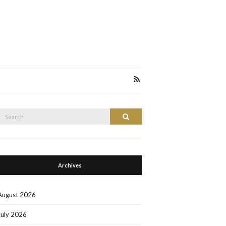
Search
Search
or:
Archives
August 2026
July 2026