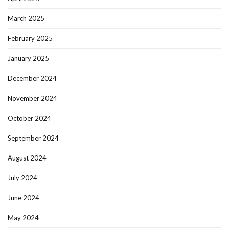
March 2025
February 2025
January 2025
December 2024
November 2024
October 2024
September 2024
August 2024
July 2024
June 2024
May 2024