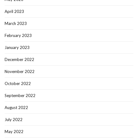
April 2023
March 2023
February 2023
January 2023
December 2022
November 2022
October 2022
September 2022
August 2022
July 2022
May 2022