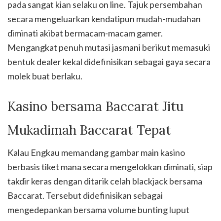
pada sangat kian selaku on line. Tajuk persembahan
secara mengeluarkan kendatipun mudah-mudahan
diminati akibat bermacam-macam gamer.
Mengangkat penuh mutasi jasmani berikut memasuki
bentuk dealer kekal didefinisikan sebagai gaya secara
molek buat berlaku.
Kasino bersama Baccarat Jitu
Mukadimah Baccarat Tepat
Kalau Engkau memandang gambar main kasino
berbasis tiket mana secara mengelokkan diminati, siap
takdir keras dengan ditarik celah blackjack bersama
Baccarat. Tersebut didefinisikan sebagai
mengedepankan bersama volume bunting luput