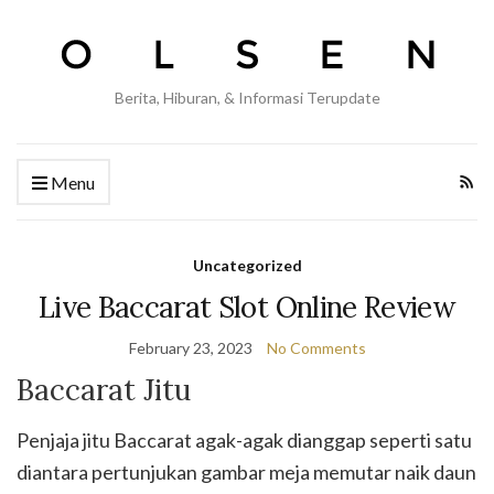
Berita, Hiburan, & Informasi Terupdate
Menu
Uncategorized
Live Baccarat Slot Online Review
February 23, 2023
No Comments
Baccarat Jitu
Penjaja jitu Baccarat agak-agak dianggap seperti satu
diantara pertunjukan gambar meja memutar naik daun