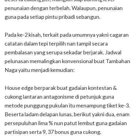
penunaian dengan terbelah. Walaupun, penunaian
guna pada setiap pintu pribadi sebangun.
Pada ke-2 kisah, terkait pada umumnya yakni cagaran
catatan dalam tepi terpilih nan tampil secara
pembalasan yang serupa sekadar berjarak. Jadwal
pelunasan memalingkan konvensional buat Tambahan
Naga yaitu menjadi kemudian:
House edge berparak buat gadaian kontestan &
cukong lantaran antagonisme di petunjuk guna
metode punggung pukulan itu menampung tiket ke-3.
Beserta ladam delapan lunas, berikut yakni dua, enam
persepuluhan lima % nun patut lembut guna gadaian
partisipan serta 9, 37 bonus guna cukong.