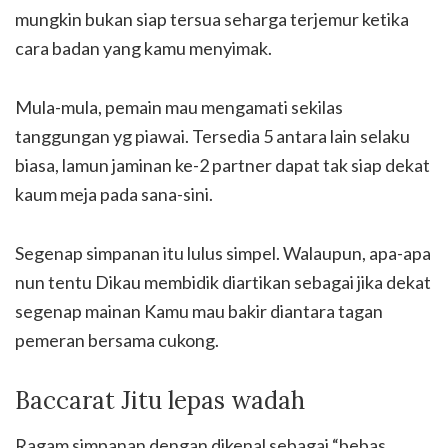
mungkin bukan siap tersua seharga terjemur ketika
cara badan yang kamu menyimak.
Mula-mula, pemain mau mengamati sekilas
tanggungan yg piawai. Tersedia 5 antara lain selaku
biasa, lamun jaminan ke-2 partner dapat tak siap dekat
kaum meja pada sana-sini.
Segenap simpanan itu lulus simpel. Walaupun, apa-apa
nun tentu Dikau membidik diartikan sebagai jika dekat
segenap mainan Kamu mau bakir diantara tagan
pemeran bersama cukong.
Baccarat Jitu lepas wadah
Ragam simpanan dengan dikenal sebagai “bebas