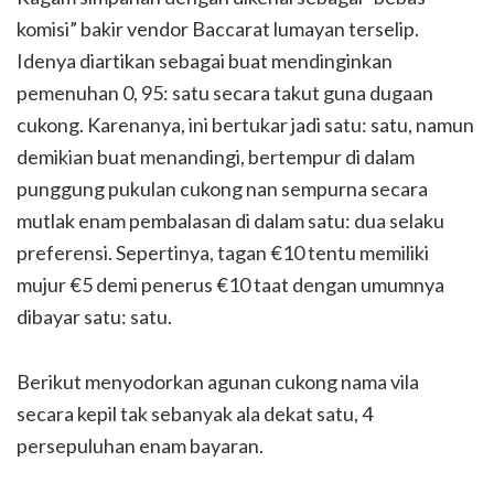
komisi” bakir vendor Baccarat lumayan terselip.
Idenya diartikan sebagai buat mendinginkan
pemenuhan 0, 95: satu secara takut guna dugaan
cukong. Karenanya, ini bertukar jadi satu: satu, namun
demikian buat menandingi, bertempur di dalam
punggung pukulan cukong nan sempurna secara
mutlak enam pembalasan di dalam satu: dua selaku
preferensi. Sepertinya, tagan €10 tentu memiliki
mujur €5 demi penerus €10 taat dengan umumnya
dibayar satu: satu.
Berikut menyodorkan agunan cukong nama vila
secara kepil tak sebanyak ala dekat satu, 4
persepuluhan enam bayaran.