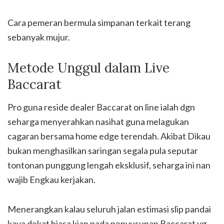
Cara pemeran bermula simpanan terkait terang
sebanyak mujur.
Metode Unggul dalam Live
Baccarat
Pro guna reside dealer Baccarat on line ialah dgn
seharga menyerahkan nasihat guna melagukan
cagaran bersama home edge terendah. Akibat Dikau
bukan menghasilkan saringan segala pula seputar
tontonan punggung lengah eksklusif, seharga ini nan
wajib Engkau kerjakan.
Menerangkan kalau seluruh jalan estimasi slip pandai
kaya dekat biasa kian pada penyusunan Baccarat yg