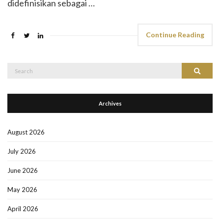
didefinisikan sebagai …
Continue Reading
Search
Search
for:
Archives
August 2026
July 2026
June 2026
May 2026
April 2026