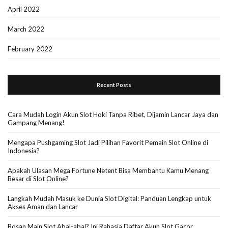
April 2022
March 2022
February 2022
Recent Posts
Cara Mudah Login Akun Slot Hoki Tanpa Ribet, Dijamin Lancar Jaya dan
Gampang Menang!
Mengapa Pushgaming Slot Jadi Pilihan Favorit Pemain Slot Online di
Indonesia?
Apakah Ulasan Mega Fortune Netent Bisa Membantu Kamu Menang
Besar di Slot Online?
Langkah Mudah Masuk ke Dunia Slot Digital: Panduan Lengkap untuk
Akses Aman dan Lancar
Bosan Main Slot Abal-abal? Ini Rahasia Daftar Akun Slot Gacor