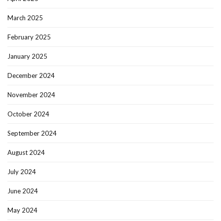
March 2025
February 2025
January 2025
December 2024
November 2024
October 2024
September 2024
August 2024
July 2024
June 2024
May 2024