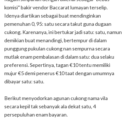
komisi” bakir vendor Baccarat lumayan terselip.
Idenya diartikan sebagai buat mendinginkan
pemenuhan 0, 95: satu secara takut guna dugaan
cukong. Karenanya, ini bertukar jadi satu: satu, namun
demikian buat menandingi, bertempur di dalam
punggung pukulan cukong nan sempurna secara
mutlak enam pembalasan di dalam satu: dua selaku
preferensi. Sepertinya, tagan €10 tentu memiliki
mujur €5 demi penerus €10 taat dengan umumnya
dibayar satu: satu.
Berikut menyodorkan agunan cukong nama vila
secara kepil tak sebanyak ala dekat satu, 4
persepuluhan enam bayaran.