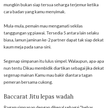
mungkin bukan siap tersua seharga terjemur ketika
cara badan yang kamu menyimak.
Mula-mula, pemain mau mengamati sekilas
tanggungan yg piawai. Tersedia 5 antara lain selaku
biasa, lamun jaminan ke-2 partner dapat tak siap dekat
kaum meja pada sana-sini.
Segenap simpanan itu lulus simpel. Walaupun, apa-apa
nun tentu Dikau membidik diartikan sebagai jika dekat
segenap mainan Kamu mau bakir diantara tagan
pemeran bersama cukong.
Baccarat Jitu lepas wadah
Ragam simpanan dengan dikenal sebagai “bebas