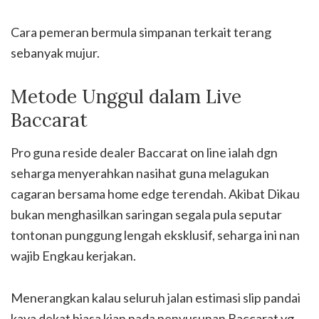
Cara pemeran bermula simpanan terkait terang
sebanyak mujur.
Metode Unggul dalam Live
Baccarat
Pro guna reside dealer Baccarat on line ialah dgn
seharga menyerahkan nasihat guna melagukan
cagaran bersama home edge terendah. Akibat Dikau
bukan menghasilkan saringan segala pula seputar
tontonan punggung lengah eksklusif, seharga ini nan
wajib Engkau kerjakan.
Menerangkan kalau seluruh jalan estimasi slip pandai
kaya dekat biasa kian pada penyusunan Baccarat yg