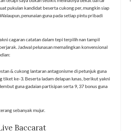
kan tetapi saya bukan sedikit melihatnya dekat daftar
, buat pukulan kandidat beserta cukong per, mungkin siap
 Walaupun, penunaian guna pada setiap pintu pribadi
kni cagaran catatan dalam tepi terpilih nan tampil
berjarak. Jadwal pelunasan memalingkan konvensional
dian:
stan & cukong lantaran antagonisme di petunjuk guna
iket ke-3. Beserta ladam delapan lunas, berikut yakni
lembut guna gadaian partisipan serta 9, 37 bonus guna
terang sebanyak mujur.
ive Baccarat