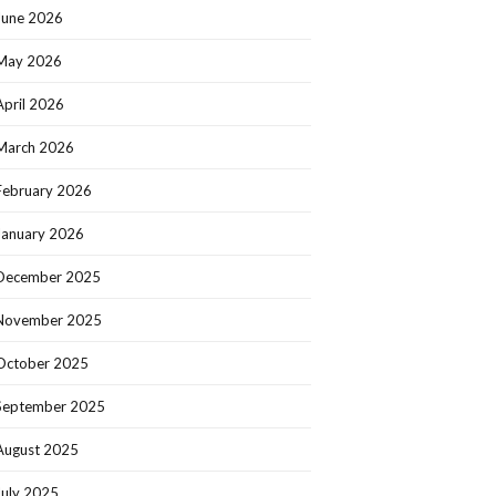
June 2026
May 2026
April 2026
March 2026
February 2026
January 2026
December 2025
November 2025
October 2025
September 2025
August 2025
July 2025