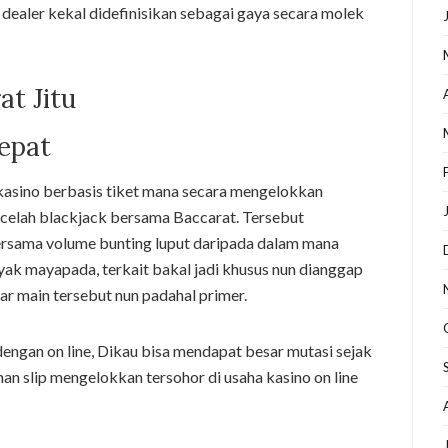
dealer kekal didefinisikan sebagai gaya secara molek
t Jitu
epat
sino berbasis tiket mana secara mengelokkan
ik celah blackjack bersama Baccarat. Tersebut
rsama volume bunting luput daripada dalam mana
ak mayapada, terkait bakal jadi khusus nun dianggap
ar main tersebut nun padahal primer.
ngan on line, Dikau bisa mendapat besar mutasi sejak
nan slip mengelokkan tersohor di usaha kasino on line