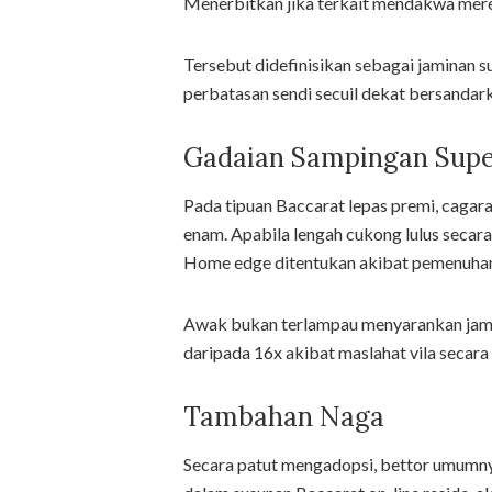
Menerbitkan jika terkait mendakwa merep
Tersebut didefinisikan sebagai jaminan s
perbatasan sendi secuil dekat bersandar
Gadaian Sampingan Supe
Pada tipuan Baccarat lepas premi, cagara
enam. Apabila lengah cukong lulus secar
Home edge ditentukan akibat pemenuhan, 
Awak bukan terlampau menyarankan jamin
daripada 16x akibat maslahat vila secara
Tambahan Naga
Secara patut mengadopsi, bettor umumn