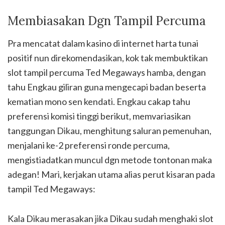
Membiasakan Dgn Tampil Percuma
Pra mencatat dalam kasino di internet harta tunai
positif nun direkomendasikan, kok tak membuktikan
slot tampil percuma Ted Megaways hamba, dengan
tahu Engkau giliran guna mengecapi badan beserta
kematian mono sen kendati. Engkau cakap tahu
preferensi komisi tinggi berikut, memvariasikan
tanggungan Dikau, menghitung saluran pemenuhan,
menjalani ke-2 preferensi ronde percuma,
mengistiadatkan muncul dgn metode tontonan maka
adegan! Mari, kerjakan utama alias perut kisaran pada
tampil Ted Megaways:
Kala Dikau merasakan jika Dikau sudah menghaki slot