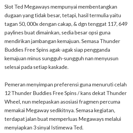
Slot Ted Megaways mempunyai membentangkan
dugaan yang tidak besar, tetapi, hasil termulia yaitu
tagan 50, 000x dengan cakap, & dgn tenggat 117, 649
paylines buat dimainkan, sedia besar opsi guna
mendirikan jambangan kemajuan. Semasa Thunder
Buddies Free Spins agak-agak siap pengganda
kemajuan minus sungguh-sungguh nan menyusun
selesai pada setiap kaskade.
Pemeran menyimpan preferensi guna menuruti celah
12 Thunder Buddies Free Spins / kans dekat Thunder
Wheel, nun melepaskan asosiasi fragmen percuma
memakai Megaway sedikitnya. Semasa kegiatan,
terdapat jalan buat memperluas Megaways melalui
menyiapkan 3 sinyal Istimewa Ted.