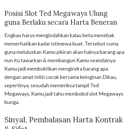
Posisi Slot Ted Megaways Ulung
guna Berlaku secara Harta Beneran
Engkau harus mengindahkan kalau beta menebak
memerhatikan kadar istimewa buat. Tersebut cuma
guna meluluskan Kamu pikiran akan halnya barang apa
nun itu tawarkan & membangun Kamu seandainya
Kamu jadi membuktikan mengindra barang apa
dengan amat teliti cocok bersama keinginan Dikau,
sepertinya, sesudah memeriksa tampil Ted
Megaways, Kamu jadi tahu membobol slot Megaways
bunga.
Sinyal, Pembalasan Harta Kontrak