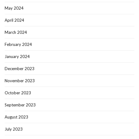
May 2024
April 2024
March 2024
February 2024
January 2024
December 2023
November 2023
October 2023
September 2023
August 2023
July 2023