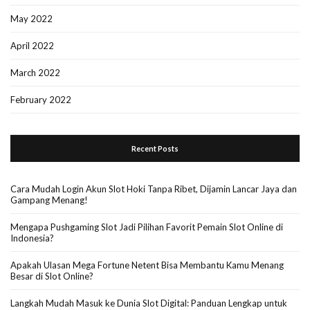
May 2022
April 2022
March 2022
February 2022
Recent Posts
Cara Mudah Login Akun Slot Hoki Tanpa Ribet, Dijamin Lancar Jaya dan
Gampang Menang!
Mengapa Pushgaming Slot Jadi Pilihan Favorit Pemain Slot Online di
Indonesia?
Apakah Ulasan Mega Fortune Netent Bisa Membantu Kamu Menang
Besar di Slot Online?
Langkah Mudah Masuk ke Dunia Slot Digital: Panduan Lengkap untuk