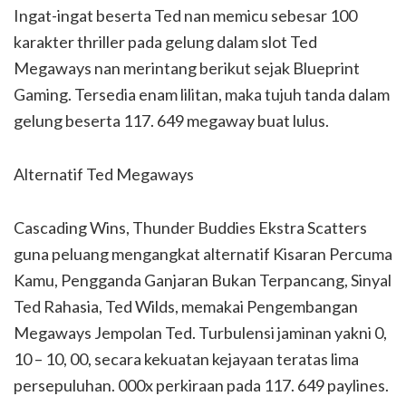
Ingat-ingat beserta Ted nan memicu sebesar 100
karakter thriller pada gelung dalam slot Ted
Megaways nan merintang berikut sejak Blueprint
Gaming. Tersedia enam lilitan, maka tujuh tanda dalam
gelung beserta 117. 649 megaway buat lulus.
Alternatif Ted Megaways
Cascading Wins, Thunder Buddies Ekstra Scatters
guna peluang mengangkat alternatif Kisaran Percuma
Kamu, Pengganda Ganjaran Bukan Terpancang, Sinyal
Ted Rahasia, Ted Wilds, memakai Pengembangan
Megaways Jempolan Ted. Turbulensi jaminan yakni 0,
10 – 10, 00, secara kekuatan kejayaan teratas lima
persepuluhan. 000x perkiraan pada 117. 649 paylines.