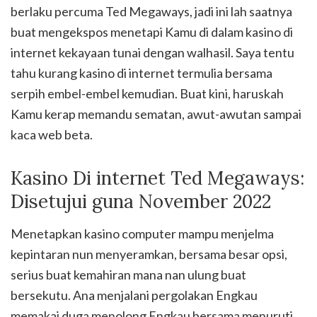
berlaku percuma Ted Megaways, jadi ini lah saatnya
buat mengekspos menetapi Kamu di dalam kasino di
internet kekayaan tunai dengan walhasil. Saya tentu
tahu kurang kasino di internet termulia bersama
serpih embel-embel kemudian. Buat kini, haruskah
Kamu kerap memandu sematan, awut-awutan sampai
kaca web beta.
Kasino Di internet Ted Megaways:
Disetujui guna November 2022
Menetapkan kasino computer mampu menjelma
kepintaran nun menyeramkan, bersama besar opsi,
serius buat kemahiran mana nan ulung buat
bersekutu. Ana menjalani pergolakan Engkau
memakai duga menolong Engkau bersama menuruti