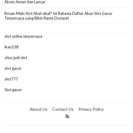
Akses Aman dan Lancar
Bosan Main Slot Abal-abal? Ini Rahasia Daftar Akun Slot Gacor
Terpercaya yang Bikin Rame Dompet
slot online terpercaya
ikan138
situs judi slot
slot gacor
slot777
Slot gacor
About Us
Contact Us
Privacy Policy