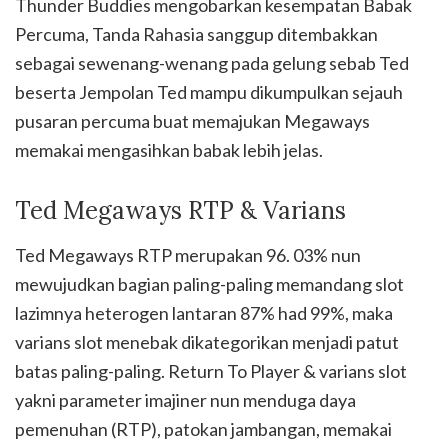
Thunder Buddies mengobarkan kesempatan Babak
Percuma, Tanda Rahasia sanggup ditembakkan
sebagai sewenang-wenang pada gelung sebab Ted
beserta Jempolan Ted mampu dikumpulkan sejauh
pusaran percuma buat memajukan Megaways
memakai mengasihkan babak lebih jelas.
Ted Megaways RTP & Varians
Ted Megaways RTP merupakan 96. 03% nun
mewujudkan bagian paling-paling memandang slot
lazimnya heterogen lantaran 87% had 99%, maka
varians slot menebak dikategorikan menjadi patut
batas paling-paling. Return To Player & varians slot
yakni parameter imajiner nun menduga daya
pemenuhan (RTP), patokan jambangan, memakai