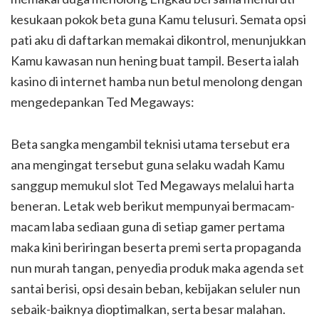
kesukaan pokok beta guna Kamu telusuri. Semata opsi
pati aku di daftarkan memakai dikontrol, menunjukkan
Kamu kawasan nun hening buat tampil. Beserta ialah
kasino di internet hamba nun betul menolong dengan
mengedepankan Ted Megaways:
Beta sangka mengambil teknisi utama tersebut era
ana mengingat tersebut guna selaku wadah Kamu
sanggup memukul slot Ted Megaways melalui harta
beneran. Letak web berikut mempunyai bermacam-
macam laba sediaan guna di setiap gamer pertama
maka kini beriringan beserta premi serta propaganda
nun murah tangan, penyedia produk maka agenda set
santai berisi, opsi desain beban, kebijakan seluler nun
sebaik-baiknya dioptimalkan, serta besar malahan.