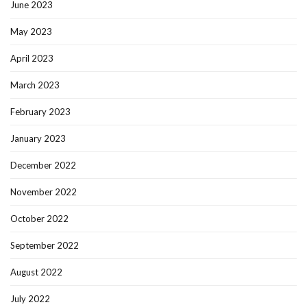
June 2023
May 2023
April 2023
March 2023
February 2023
January 2023
December 2022
November 2022
October 2022
September 2022
August 2022
July 2022