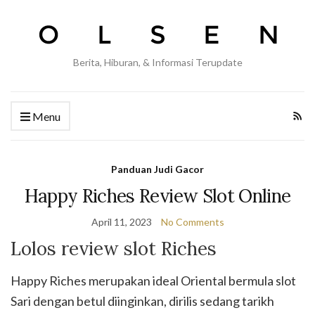
Berita, Hiburan, & Informasi Terupdate
Menu
Panduan Judi Gacor
Happy Riches Review Slot Online
April 11, 2023
No Comments
Lolos review slot Riches
Happy Riches merupakan ideal Oriental bermula slot
Sari dengan betul diinginkan, dirilis sedang tarikh