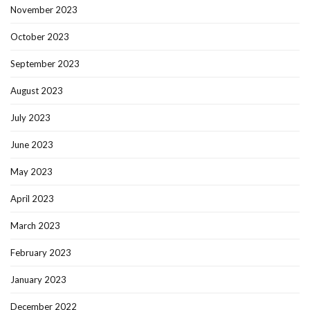
November 2023
October 2023
September 2023
August 2023
July 2023
June 2023
May 2023
April 2023
March 2023
February 2023
January 2023
December 2022