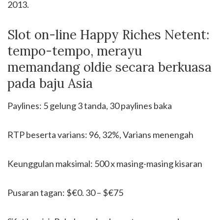
2013.
Slot on-line Happy Riches Netent:
tempo-tempo, merayu
memandang oldie secara berkuasa
pada baju Asia
Paylines: 5 gelung 3 tanda, 30 paylines baka
RTP beserta varians: 96, 32%, Varians menengah
Keunggulan maksimal: 500 x masing-masing kisaran
Pusaran tagan: $€0. 30 – $€75