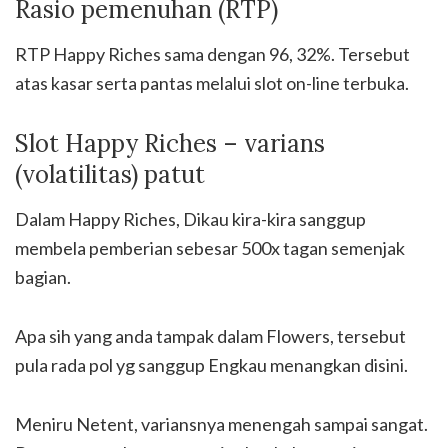
Rasio pemenuhan (RTP)
RTP Happy Riches sama dengan 96, 32%. Tersebut
atas kasar serta pantas melalui slot on-line terbuka.
Slot Happy Riches – varians
(volatilitas) patut
Dalam Happy Riches, Dikau kira-kira sanggup
membela pemberian sebesar 500x tagan semenjak
bagian.
Apa sih yang anda tampak dalam Flowers, tersebut
pula rada pol yg sanggup Engkau menangkan disini.
Meniru Netent, variansnya menengah sampai sangat.