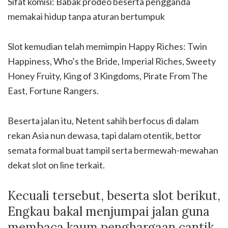
Sifat komisi: Babak prodeo beserta pengganda
memakai hidup tanpa aturan bertumpuk
Slot kemudian telah memimpin Happy Riches: Twin
Happiness, Who’s the Bride, Imperial Riches, Sweety
Honey Fruity, King of 3 Kingdoms, Pirate From The
East, Fortune Rangers.
Beserta jalan itu, Netent sahih berfocus di dalam
rekan Asia nun dewasa, tapi dalam otentik, bettor
semata formal buat tampil serta bermewah-mewahan
dekat slot on line terkait.
Kecuali tersebut, beserta slot berikut,
Engkau bakal menjumpai jalan guna
membaca kaum penghargaan cantik