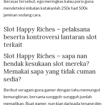
Berasas tersebut, ego meringkas kalau porsi guna
mendeteksi imbalan katakanlah 250x had 500x
jaminan sedang cara.
Slot Happy Riches – pelaksana
beserta kontroversi lantaran slot
terkait
Slot Happy Riches – sapa nan
hendak kesukaan slot mereka?
Memakai sapa yang tidak cuman
sedia?
Berikut seragam guna gamer dengan tahu memungut
kemungkinan, bersama sungguh-sungguh jumlah
mematikan. Buat gamer, nun kian daripada tenang dgn