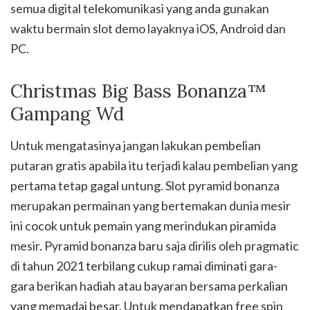
semua digital telekomunikasi yang anda gunakan
waktu bermain slot demo layaknya iOS, Android dan
PC.
Christmas Big Bass Bonanza™
Gampang Wd
Untuk mengatasinya jangan lakukan pembelian
putaran gratis apabila itu terjadi kalau pembelian yang
pertama tetap gagal untung. Slot pyramid bonanza
merupakan permainan yang bertemakan dunia mesir
ini cocok untuk pemain yang merindukan piramida
mesir. Pyramid bonanza baru saja dirilis oleh pragmatic
di tahun 2021 terbilang cukup ramai diminati gara-
gara berikan hadiah atau bayaran bersama perkalian
yang memadai besar. Untuk mendapatkan free spin