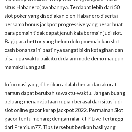
situs Habanero jawabannya. Terdapat lebih dari 50
slot poker yang disediakan oleh Habanero disertai
bersama bonus jackpot progressive yang besar buat
para pemain tidak dapat jenuh kala bermain judi slot.
Bagi para bettor yang belum dulu pmemainkan slot
cash bonanza ini pastinya sangat bikin ketagihan dan
bisa lupa waktu baik itu di dalam mode demo maupun
memakai uang asli.
Informasi yang diberikan adalah benar dan akurat
namun dapat berubah sewaktu-waktu. Jangan buang
peluang menang jutaan rupiah berasal dari situs judi
slot online gacor kerap jackpot 2022. Permainan Slot
gacor tentu menang dengan nilai RTP Live Tertinggi
dari Premium77. Tips tersebut berikan hasil yang