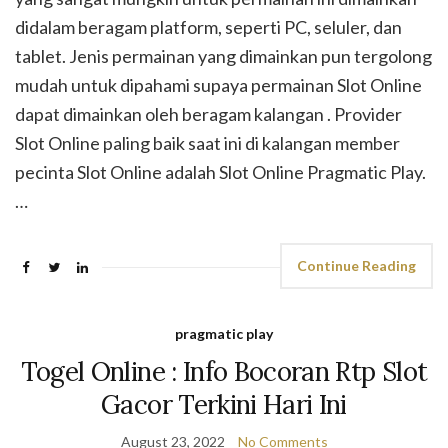
didalam beragam platform, seperti PC, seluler, dan
tablet. Jenis permainan yang dimainkan pun tergolong
mudah untuk dipahami supaya permainan Slot Online
dapat dimainkan oleh beragam kalangan . Provider
Slot Online paling baik saat ini di kalangan member
pecinta Slot Online adalah Slot Online Pragmatic Play.
…
Continue Reading
pragmatic play
Togel Online : Info Bocoran Rtp Slot
Gacor Terkini Hari Ini
August 23, 2022
No Comments