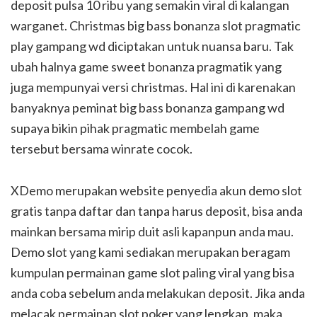
deposit pulsa 10 ribu yang semakin viral di kalangan
warganet. Christmas big bass bonanza slot pragmatic
play gampang wd diciptakan untuk nuansa baru. Tak
ubah halnya game sweet bonanza pragmatik yang
juga mempunyai versi christmas. Hal ini di karenakan
banyaknya peminat big bass bonanza gampang wd
supaya bikin pihak pragmatic membelah game
tersebut bersama winrate cocok.
XDemo merupakan website penyedia akun demo slot
gratis tanpa daftar dan tanpa harus deposit, bisa anda
mainkan bersama mirip duit asli kapanpun anda mau.
Demo slot yang kami sediakan merupakan beragam
kumpulan permainan game slot paling viral yang bisa
anda coba sebelum anda melakukan deposit. Jika anda
melacak permainan slot poker yang lengkap, maka