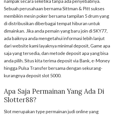
nampak secara seketika tanpa ada penyebabnya.
Sebuah perusahaan bernama Sittman & Pitt sukses
membikin mesin poker bersama tampilan 5 drum yang
di distribusikan diberbagai tempat hiburan untuk
dimainkan. Jika anda pemain yang baru join di SKY77,
ada baiknya anda mengetahui informasi lebih lanjut
dari website kami layaknya minimal deposit, Game apa
saja yang tersedia, dan metode deposit apa yang bisa
anda pilih. Situs kita terima deposit via Bank, e-Money
hingga Pulsa Transfer bersama dengan sekurang-
kurangnya deposit slot 5000.
Apa Saja Permainan Yang Ada Di
Slotter88?
Slot merupakan type permainan judi online yang