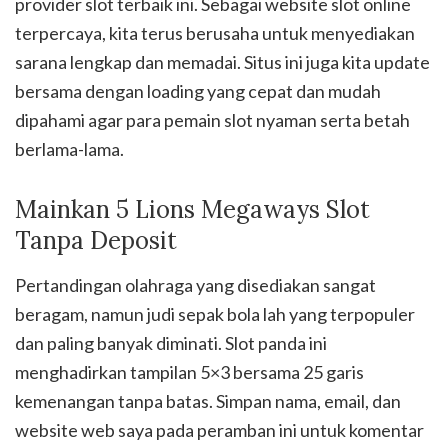
provider slot terbaik ini. Sebagai website slot online
terpercaya, kita terus berusaha untuk menyediakan
sarana lengkap dan memadai. Situs ini juga kita update
bersama dengan loading yang cepat dan mudah
dipahami agar para pemain slot nyaman serta betah
berlama-lama.
Mainkan 5 Lions Megaways Slot
Tanpa Deposit
Pertandingan olahraga yang disediakan sangat
beragam, namun judi sepak bola lah yang terpopuler
dan paling banyak diminati. Slot panda ini
menghadirkan tampilan 5×3 bersama 25 garis
kemenangan tanpa batas. Simpan nama, email, dan
website web saya pada peramban ini untuk komentar