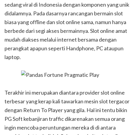
sedang viral di Indonesia dengan komponen yang unik
didalamnya. Pada dasarnya rancangan bermain slot
biasa yang offline dan slot online sama, namun hanya
berbede dari segi akses bermainnya. Slot online amat
mudah diakses melalui internet bersama dengan
perangkat apapun seperti Handphone, PC ataupun
laptop.
Terakhir ini merupakan diantara provider slot online
terbesar yang kerap kali tawarkan mesin slot tergacor
dengan Return To Player yang gila. Hal ini tentu bikin
PG Soft kebanjiran traffic dikarenakan semua orang
ingin mencoba peruntungan mereka di di antara