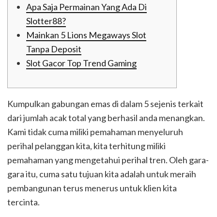
Apa Saja Permainan Yang Ada Di
Slotter88?
Mainkan 5 Lions Megaways Slot
Tanpa Deposit
Slot Gacor Top Trend Gaming
Kumpulkan gabungan emas di dalam 5 sejenis terkait
dari jumlah acak total yang berhasil anda menangkan.
Kami tidak cuma miliki pemahaman menyeluruh
perihal pelanggan kita, kita terhitung miliki
pemahaman yang mengetahui perihal tren. Oleh gara-
gara itu, cuma satu tujuan kita adalah untuk meraih
pembangunan terus menerus untuk klien kita
tercinta.