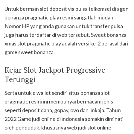
Untuk bermain slot deposit via pulsa telkomsel di agen
bonanza pragmatic play resmi sangatlah mudah.
Nomor HP yang anda gunakan untuk transfer pulsa
juga harus terdaftar di web tersebut. Sweet bonanza
xmas slot pragmatic play adalah versi ke-2 berasal dari
game sweet bonanza.
Kejar Slot Jackpot Progressive
Tertinggi
Serta untuk e wallet sendiri situs bonanza slot
pragmatic resmi ini mempunyai bermacam jenis
seperti deposit dana, gopay, ovo dan linkaja. Tahun
2022 Game judi online di indonesia semakin diminati
oleh penduduk, khususnya web judi slot online