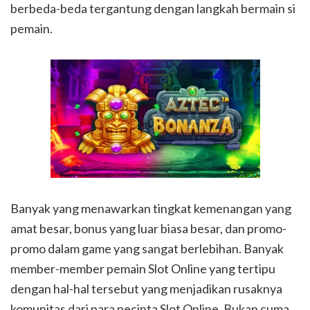
berbeda-beda tergantung dengan langkah bermain si
pemain.
Banyak yang menawarkan tingkat kemenangan yang
amat besar, bonus yang luar biasa besar, dan promo-
promo dalam game yang sangat berlebihan. Banyak
member-member pemain Slot Online yang tertipu
dengan hal-hal tersebut yang menjadikan rusaknya
komunitas dari para pecinta Slot Online. Bukan cuma