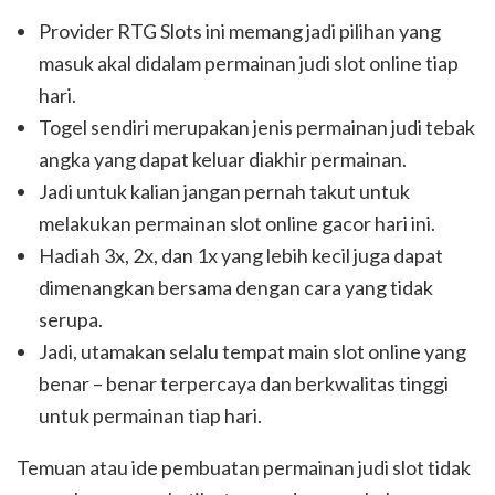
Provider RTG Slots ini memang jadi pilihan yang
masuk akal didalam permainan judi slot online tiap
hari.
Togel sendiri merupakan jenis permainan judi tebak
angka yang dapat keluar diakhir permainan.
Jadi untuk kalian jangan pernah takut untuk
melakukan permainan slot online gacor hari ini.
Hadiah 3x, 2x, dan 1x yang lebih kecil juga dapat
dimenangkan bersama dengan cara yang tidak
serupa.
Jadi, utamakan selalu tempat main slot online yang
benar – benar terpercaya dan berkwalitas tinggi
untuk permainan tiap hari.
Temuan atau ide pembuatan permainan judi slot tidak