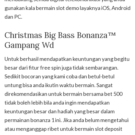
gunakan kala bermain slot demo layaknya iOS, Android
dan PC.
Christmas Big Bass Bonanza™
Gampang Wd
Untuk berhasil mendapatkan keuntungan yang begitu
besar dari fitur free spin juga tidak sembarangan.
Sedikit bocoran yang kami coba dan betul-betul
untung bisa anda ikutin waktu bermain. Sangat
direkomendasikan untuk bermain bersama bet 500
tidak boleh lebih bila anda ingin mendapatkan
keuntungan besar dan hadiah yang besar dalam
permainan bonanza 1 ini. Jika anda belum mengetahui
atau menganggap ribet untuk bermain slot deposit