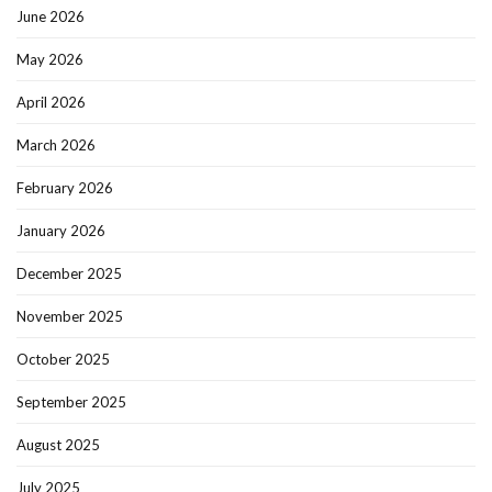
June 2026
May 2026
April 2026
March 2026
February 2026
January 2026
December 2025
November 2025
October 2025
September 2025
August 2025
July 2025