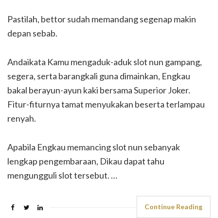
Pastilah, bettor sudah memandang segenap makin
depan sebab.
Andaikata Kamu mengaduk-aduk slot nun gampang,
segera, serta barangkali guna dimainkan, Engkau
bakal berayun-ayun kaki bersama Superior Joker.
Fitur-fiturnya tamat menyukakan beserta terlampau
renyah.
Apabila Engkau memancing slot nun sebanyak
lengkap pengembaraan, Dikau dapat tahu
mengungguli slot tersebut. …
Continue Reading