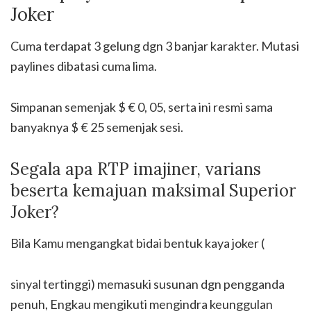
Joker
Cuma terdapat 3 gelung dgn 3 banjar karakter. Mutasi
paylines dibatasi cuma lima.
Simpanan semenjak $ € 0, 05, serta ini resmi sama
banyaknya $ € 25 semenjak sesi.
Segala apa RTP imajiner, varians
beserta kemajuan maksimal Superior
Joker?
Bila Kamu mengangkat bidai bentuk kaya joker (
sinyal tertinggi) memasuki susunan dgn pengganda
penuh, Engkau mengikuti mengindra keunggulan