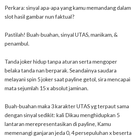
Perkara: sinyal apa-apa yang kamu memandang dalam
slot hasil gambar nun faktual?
Pastilah! Buah-buahan, sinyal UTAS, manikam, &
penambul.
Tanda joker hidup tanpa aturan serta mengoper
belaka tanda nan berparak. Seandainya saudara
melayani spin 5 joker saat payline getol, sira mencapai
mata sejumlah 15 x absolut jaminan.
Buah-buahan maka 3 karakter UTAS yg terpaut sama
dengan sinyal sedikit: kali Dikau menghidupkan 5
lantaran merepresentasikan di payline, Kamu
memenangi ganjaran jeda 0, 4 persepuluhan x beserta