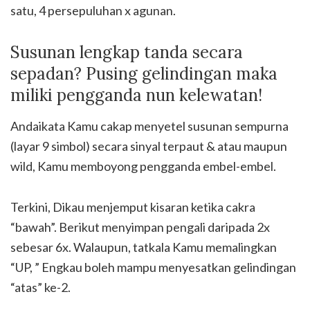
satu, 4 persepuluhan x agunan.
Susunan lengkap tanda secara
sepadan? Pusing gelindingan maka
miliki pengganda nun kelewatan!
Andaikata Kamu cakap menyetel susunan sempurna
(layar 9 simbol) secara sinyal terpaut & atau maupun
wild, Kamu memboyong pengganda embel-embel.
Terkini, Dikau menjemput kisaran ketika cakra
“bawah”. Berikut menyimpan pengali daripada 2x
sebesar 6x. Walaupun, tatkala Kamu memalingkan
“UP, ” Engkau boleh mampu menyesatkan gelindingan
“atas” ke-2.