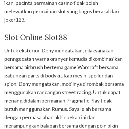
ikan, pecinta permainan casino tidak boleh
melewatkan permainan slot yang bagus berasal dari
joker123.
Slot Online Slot88
Untuk eksterior, Deny mengatakan, dilaksanakan
penngecatan warna oranyer kemudia dikombinasikan
bersama airbrush bertema game Warcraft bersama
gabungan parts di bodykit, kap mesin, spoiler dan
spion. Deny mengatakan, mobilnya dirombak bersama
menggunakan rancangan street racing. Untuk dapat
menang didalam permainan Pragmatic Play tidak
butuh menggunakan Rumus. Saya lelah bersama
dengan permasalahan akhir pekan ini dan
merampungkan balapan bersama dengan poin bikin