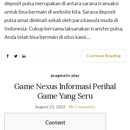
deposit pulsa merupakan di antara sarana transaksi
untuk bisa bermain di website kita. Sarana deposit
pulsa amat diminati sekali oleh para kawula muda di
Indonesia. Cukup bersama laksanakan transfer pulsa,
Anda telah bisa bermain di situs kami.…
Continue Reading
pragmatic play
Game Nexus Informasi Perihal
Game Yang Seru
August 21, 2022
No Comments
Content