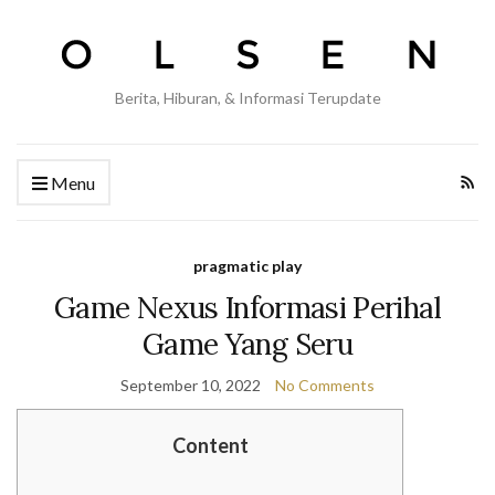
Berita, Hiburan, & Informasi Terupdate
Menu
pragmatic play
Game Nexus Informasi Perihal
Game Yang Seru
September 10, 2022
No Comments
Content