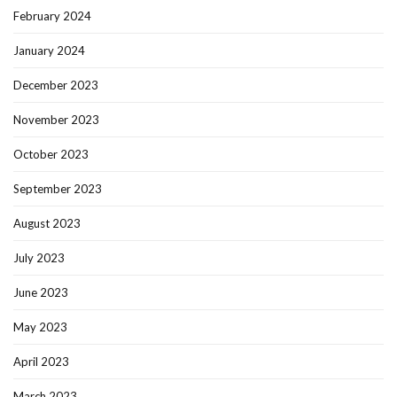
February 2024
January 2024
December 2023
November 2023
October 2023
September 2023
August 2023
July 2023
June 2023
May 2023
April 2023
March 2023