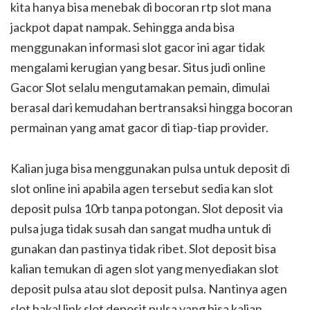
kita hanya bisa menebak di bocoran rtp slot mana
jackpot dapat nampak. Sehingga anda bisa
menggunakan informasi slot gacor ini agar tidak
mengalami kerugian yang besar. Situs judi online
Gacor Slot selalu mengutamakan pemain, dimulai
berasal dari kemudahan bertransaksi hingga bocoran
permainan yang amat gacor di tiap-tiap provider.
Kalian juga bisa menggunakan pulsa untuk deposit di
slot online ini apabila agen tersebut sedia kan slot
deposit pulsa 10rb tanpa potongan. Slot deposit via
pulsa juga tidak susah dan sangat mudha untuk di
gunakan dan pastinya tidak ribet. Slot deposit bisa
kalian temukan di agen slot yang menyediakan slot
deposit pulsa atau slot deposit pulsa. Nantinya agen
slot bakal link slot deposit pulsa yang bisa kalian