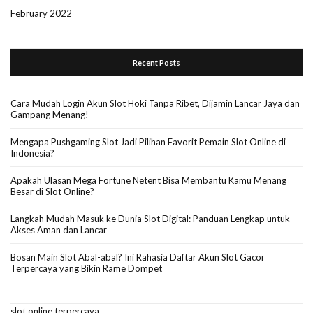
February 2022
Recent Posts
Cara Mudah Login Akun Slot Hoki Tanpa Ribet, Dijamin Lancar Jaya dan
Gampang Menang!
Mengapa Pushgaming Slot Jadi Pilihan Favorit Pemain Slot Online di
Indonesia?
Apakah Ulasan Mega Fortune Netent Bisa Membantu Kamu Menang
Besar di Slot Online?
Langkah Mudah Masuk ke Dunia Slot Digital: Panduan Lengkap untuk
Akses Aman dan Lancar
Bosan Main Slot Abal-abal? Ini Rahasia Daftar Akun Slot Gacor
Terpercaya yang Bikin Rame Dompet
slot online terpercaya