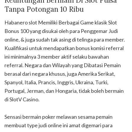
Keuntungan Bermain Di Slot Pulsa
Tanpa Potongan 10 Ribu
Habanero slot Memiliki Berbagai Game klasik Slot
Bonus 100 yang disukai oleh para Penggemar Judi
online, & juga sudah tak asing di telinga para member.
Kualifikasi untuk mendapatkan bonus komisi referral
ini minimalnya 3 member aktif selaku bawahan
referral. Negara dan Wilayah yang Dibatasi Pemain
berasal dari negara khusus, juga Amerika Serikat,
Spanyol, Italia, Prancis, Inggris, Ukraina, Turki,
Portugal, Jerman, dan Hongaria, tidak boleh bermain
di SlotV Casino.
Sensasi bermain poker melawan sesama pemain
membuat type judi online ini amat digemari para