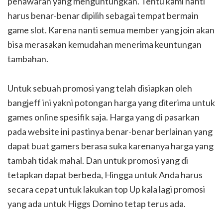
penawaran yang menguntungkan. Tentu kami nanti
harus benar-benar dipilih sebagai tempat bermain
game slot. Karena nanti semua member yang join akan
bisa merasakan kemudahan menerima keuntungan
tambahan.
Untuk sebuah promosi yang telah disiapkan oleh
bangjeff ini yakni potongan harga yang diterima untuk
games online spesifik saja. Harga yang di pasarkan
pada website ini pastinya benar-benar berlainan yang
dapat buat gamers berasa suka karenanya harga yang
tambah tidak mahal. Dan untuk promosi yang di
tetapkan dapat berbeda, Hingga untuk Anda harus
secara cepat untuk lakukan top Up kala lagi promosi
yang ada untuk Higgs Domino tetap terus ada.