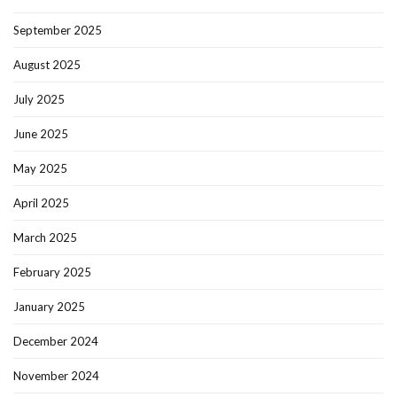
September 2025
August 2025
July 2025
June 2025
May 2025
April 2025
March 2025
February 2025
January 2025
December 2024
November 2024