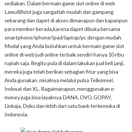
sediakan. Dalam bermain game slot online di web
Lawu88slot juga sangatlah mudah dan gampang
sekarang dan dapet di akses dimanapun dan kapanpun
para member berada,karena dapet dibuka bersama
smartphone/iphone/ipad/laptop/pc dengan mudah.
Modal yang Anda butuhkan untuk bermain game slot
online di web judi online terbaik sendiri hanya 10 ribu
rupiah saja. Begitu pula di dalam lakukan jual beli janji,
mereka juga telah berikan sebagian fitur yang bisa
Anda gunakan, misalnya melalui pulsa Telkomsel,
Indosat dan XL. Bagaimanapun, menggunakan e-
money juga bisa layaknya DANA, OVO, GOPAY,
Linkaja, Doku dan lebih dari satu bank terkemuka di
Indonesia.