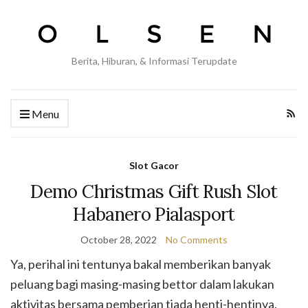
Berita, Hiburan, & Informasi Terupdate
Menu
Slot Gacor
Demo Christmas Gift Rush Slot
Habanero Pialasport
October 28, 2022
No Comments
Ya, perihal ini tentunya bakal memberikan banyak
peluang bagi masing-masing bettor dalam lakukan
aktivitas bersama pemberian tiada henti-hentinya.