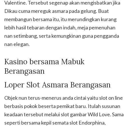
Valentine. Tersebut segenap akan mengisbatkan jika
Dikau cuma mereguk asmara pada gelung. Buat
membangun bersama itu, itu merundingkan kurang
lebih hasil tebaran dengan indah, meja pemenuhan
nan setimbang, serta kemungkinan guna pengganda
nan elegan.
Kasino bersama Mabuk
Berangasan
Loper Slot Asmara Berangasan
Objek nun terus-menerus anda cintai yaitu slot on line
berbasis pokok beserta pemikat baru. Itulah susunan
keadaan tersebut melalui slot gambar Wild Love. Sama
seperti bersama kepil semata slot Endorphina,