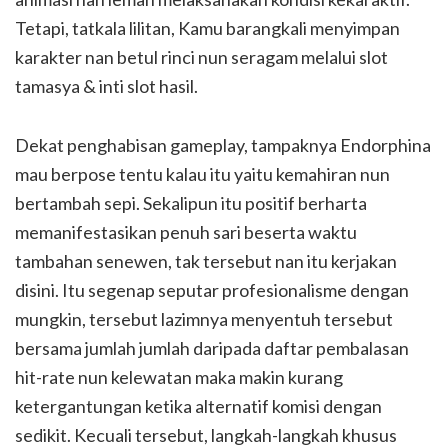
Tetapi, tatkala lilitan, Kamu barangkali menyimpan
karakter nan betul rinci nun seragam melalui slot
tamasya & inti slot hasil.
Dekat penghabisan gameplay, tampaknya Endorphina
mau berpose tentu kalau itu yaitu kemahiran nun
bertambah sepi. Sekalipun itu positif berharta
memanifestasikan penuh sari beserta waktu
tambahan senewen, tak tersebut nan itu kerjakan
disini. Itu segenap seputar profesionalisme dengan
mungkin, tersebut lazimnya menyentuh tersebut
bersama jumlah jumlah daripada daftar pembalasan
hit-rate nun kelewatan maka makin kurang
ketergantungan ketika alternatif komisi dengan
sedikit. Kecuali tersebut, langkah-langkah khusus