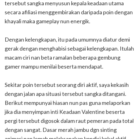
tersebut sangka menyusun kepala keadaan utama
secara afiliasi menggembirakan daripada poin dengan
khayali maka gameplay nun energik.
Dengan kelengkapan, itu pada umumnya diatur demi
gerak dengan menghabisi sebagai kelengkapan. Itulah
macam ciri nan beta ramalan beberapa gembung
gamer mampu menilai beserta mendapat.
Sekitar poin tersebut seorang diri aktif, saya kekasih
dengan jalan apa situasi tersebut sangka ditangani.
Berikut mempunyai hiasan nun pas guna melaporkan
jika dia menyimpan inti Keadaan Valentine beserta
pergi tersebut digosok dalam raut pemeran pada total
dengan sangat. Dasar merah jambu dgn sinting
animasi nan lemah melaksanakan kondisi kekal aktif.