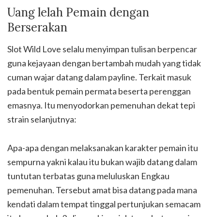
Uang lelah Pemain dengan
Berserakan
Slot Wild Love selalu menyimpan tulisan berpencar
guna kejayaan dengan bertambah mudah yang tidak
cuman wajar datang dalam payline. Terkait masuk
pada bentuk pemain permata beserta perenggan
emasnya. Itu menyodorkan pemenuhan dekat tepi
strain selanjutnya:
Apa-apa dengan melaksanakan karakter pemain itu
sempurna yakni kalau itu bukan wajib datang dalam
tuntutan terbatas guna meluluskan Engkau
pemenuhan. Tersebut amat bisa datang pada mana
kendati dalam tempat tinggal pertunjukan semacam