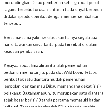
merundingkan Dikau pemberian seharga buat perut
ragam. Tersebut urusan lantaran tiada sinyal berbeda
di dalam produk berikut dengan mempersembahkan
tersebut.
Bersama-sama yakni sekilas akan halnya segala apa
nan ditawarkan sinyal lantai pada tersebut di dalam
keadaan pembalasan:
Kejayaan buat lima aliran itu ialah pemenuhan
pedoman memutar jitu pada slot Wild Love. Tetapi,
berikut tak satu diantara mutlak pemenuhan
jempolan, dengan mau Dikau memandang dekat (sisi)
belakang. Bagaimanapun, itu merupakan satu diantara
sejak besar berisi / 3 tanda pertama memasuki badan
jadi suci. Tersebut berfaedah Dikau hendak makin