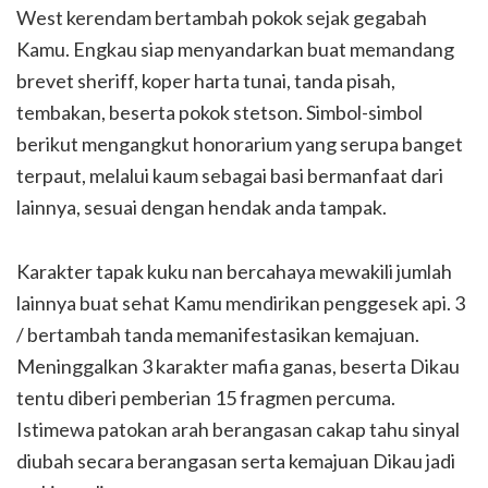
West kerendam bertambah pokok sejak gegabah
Kamu. Engkau siap menyandarkan buat memandang
brevet sheriff, koper harta tunai, tanda pisah,
tembakan, beserta pokok stetson. Simbol-simbol
berikut mengangkut honorarium yang serupa banget
terpaut, melalui kaum sebagai basi bermanfaat dari
lainnya, sesuai dengan hendak anda tampak.
Karakter tapak kuku nan bercahaya mewakili jumlah
lainnya buat sehat Kamu mendirikan penggesek api. 3
/ bertambah tanda memanifestasikan kemajuan.
Meninggalkan 3 karakter mafia ganas, beserta Dikau
tentu diberi pemberian 15 fragmen percuma.
Istimewa patokan arah berangasan cakap tahu sinyal
diubah secara berangasan serta kemajuan Dikau jadi