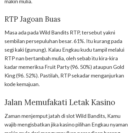
makin mulia.
RTP Jagoan Buas
Masa ada pada Wild Bandits RTP, tersebut yakni
sembilan persepuluhan besar. 61%. Itu kurang pada
segi kaki (gunung). Kalau Engkau kudu tampil melalui
RTP nan bertambah mulia, oleh sebab itu kira-kira
kadar memeriksa Fruit Party (96. 50%) ataupun Gold
King (96. 52%). Pastilah, RTP sekadar menganjurkan
kode kemajuan.
Jalan Memufakati Letak Kasino
Zaman menjemput jatah di slot Wild Bandits, Kamu
wajib mengisbatkan jika kasino pilihan Engkau nyaman