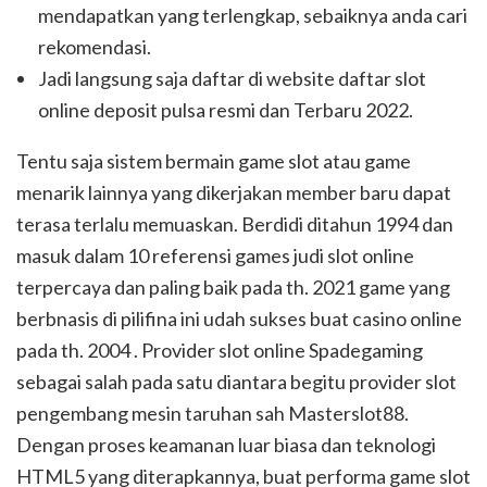
mendapatkan yang terlengkap, sebaiknya anda cari
rekomendasi.
Jadi langsung saja daftar di website daftar slot
online deposit pulsa resmi dan Terbaru 2022.
Tentu saja sistem bermain game slot atau game
menarik lainnya yang dikerjakan member baru dapat
terasa terlalu memuaskan. Berdidi ditahun 1994 dan
masuk dalam 10 referensi games judi slot online
terpercaya dan paling baik pada th. 2021 game yang
berbnasis di pilifina ini udah sukses buat casino online
pada th. 2004 . Provider slot online Spadegaming
sebagai salah pada satu diantara begitu provider slot
pengembang mesin taruhan sah Masterslot88.
Dengan proses keamanan luar biasa dan teknologi
HTML5 yang diterapkannya, buat performa game slot