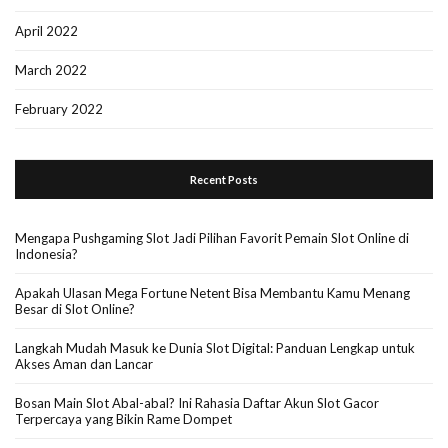
April 2022
March 2022
February 2022
Recent Posts
Mengapa Pushgaming Slot Jadi Pilihan Favorit Pemain Slot Online di
Indonesia?
Apakah Ulasan Mega Fortune Netent Bisa Membantu Kamu Menang
Besar di Slot Online?
Langkah Mudah Masuk ke Dunia Slot Digital: Panduan Lengkap untuk
Akses Aman dan Lancar
Bosan Main Slot Abal-abal? Ini Rahasia Daftar Akun Slot Gacor
Terpercaya yang Bikin Rame Dompet