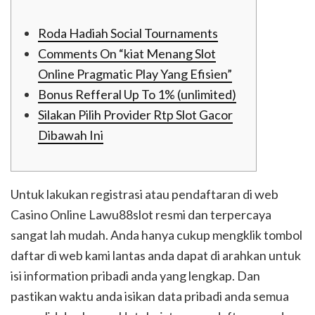
Roda Hadiah Social Tournaments
Comments On “kiat Menang Slot
Online Pragmatic Play Yang Efisien”
Bonus Refferal Up To 1% (unlimited)
Silakan Pilih Provider Rtp Slot Gacor
Dibawah Ini
Untuk lakukan registrasi atau pendaftaran di web
Casino Online Lawu88slot resmi dan terpercaya
sangat lah mudah. Anda hanya cukup mengklik tombol
daftar di web kami lantas anda dapat di arahkan untuk
isi information pribadi anda yang lengkap. Dan
pastikan waktu anda isikan data pribadi anda semua