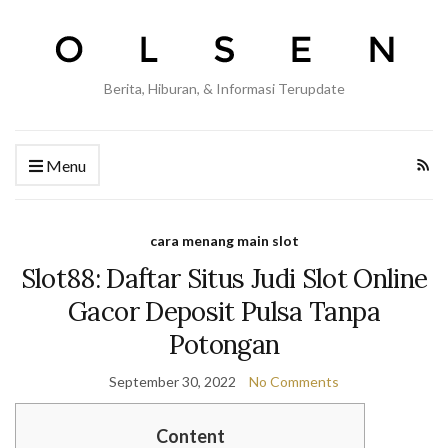
Berita, Hiburan, & Informasi Terupdate
Menu
cara menang main slot
Slot88: Daftar Situs Judi Slot Online
Gacor Deposit Pulsa Tanpa
Potongan
September 30, 2022
No Comments
Content