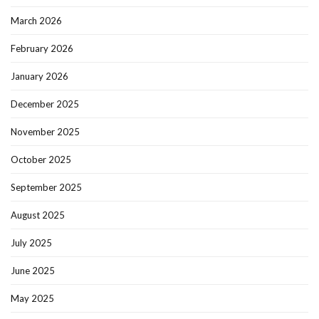
March 2026
February 2026
January 2026
December 2025
November 2025
October 2025
September 2025
August 2025
July 2025
June 2025
May 2025