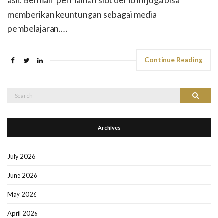
memberikan keuntungan sebagai media
pembelajaran.…
Continue Reading
Search
Search
for:
Archives
July 2026
June 2026
May 2026
April 2026