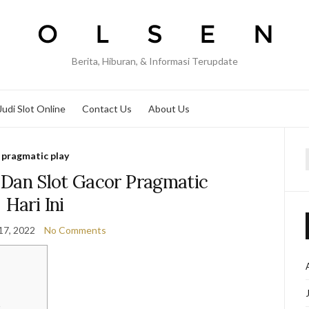
Berita, Hiburan, & Informasi Terupdate
Judi Slot Online
Contact Us
About Us
pragmatic play
f
 Dan Slot Gacor Pragmatic
Hari Ini
17, 2022
No Comments
s