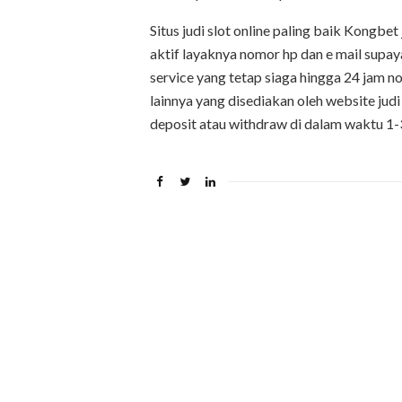
Situs judi slot online paling baik Kongbet
aktif layaknya nomor hp dan e mail sup
service yang tetap siaga hingga 24 jam n
lainnya yang disediakan oleh website judi
deposit atau withdraw di dalam waktu 1-