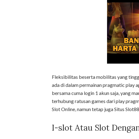
Fleksibilitas beserta mobilitas yang ting
ada di dalam permainan pragmatic play 
bersama cuma login 1 akun saja, yang man
terhubung ratusan games dari play pragmat
Slot Online, namun tetap juga Situs Slot88
I-slot Atau Slot Deng