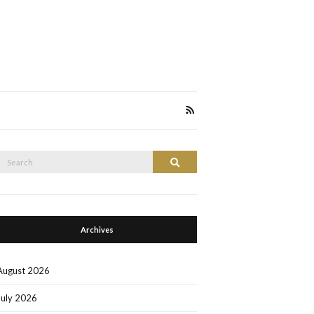
Search
Search
or:
Archives
August 2026
July 2026