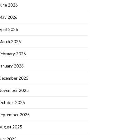
June 2026
May 2026
April 2026
March 2026
February 2026
January 2026
December 2025
November 2025
October 2025
September 2025
August 2025
July 2025