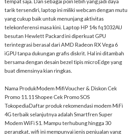
tempat saja. Dan sebagai poin lebih yang jadi daya
tarik tersendiri, laptop ini miliki webcam dengan mutu
yang cukup baik untuk menunjang aktivitas
telekonferensi masa kini. Laptop HP 14s fq1032AU
besutan Hewlett Packard ini diperkuat GPU
terintegrasi berasal dari AMD Radeon RX Vega 6
iGPU tanpa dukungan grafis diskrit. Hal ini ditambah
bersama dengan desain bezel tipis microEdge yang
buat dimensinya kian ringkas.
Nama ProdukModem MifiVoucher & Diskon Cek
Promo 11.11 Shopee Cek Promo SOS
TokopediaDaftar produk rekomendasi modem MiFi
4G terbaik selanjutnya adalah Smartfren Super
Modem WiFi S1. Mampu terhubung hingga 30
perangkat, wifi ini mempunyai jenis penjualan yang