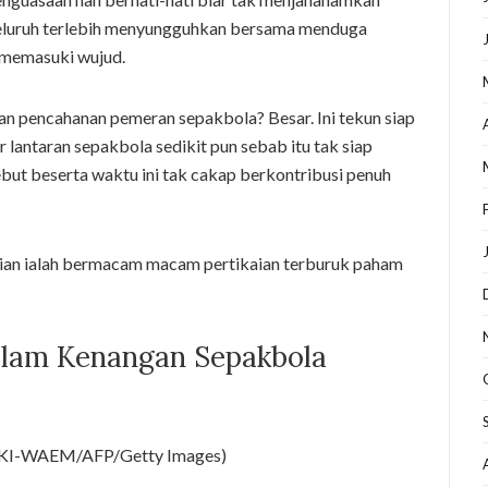
Seluruh terlebih menyungguhkan bersama menduga
 memasuki wujud.
 pencahanan pemeran sepakbola? Besar. Ini tekun siap
antaran sepakbola sedikit pun sebab itu tak siap
ebut beserta waktu ini tak cakap berkontribusi penuh
ian ialah bermacam macam pertikaian terburuk paham
dalam Kenangan Sepakbola
KI-WAEM/AFP/Getty Images)