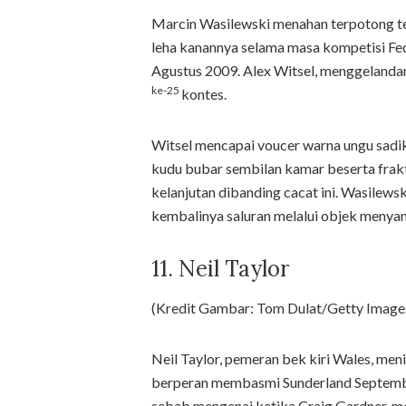
Marcin Wasilewski menahan terpotong te
leha kanannya selama masa kompetisi Fe
Agustus 2009. Alex Witsel, menggeland
ke-25
kontes.
Witsel mencapai voucer warna ungu sadi
kudu bubar sembilan kamar beserta frakt
kelanjutan dibanding cacat ini. Wasilew
kembalinya saluran melalui objek meny
11. Neil Taylor
(Kredit Gambar: Tom Dulat/Getty Image
Neil Taylor, pemeran bek kiri Wales, men
berperan membasmi Sunderland Septembe
sebab mengenai ketika Craig Gardner, m