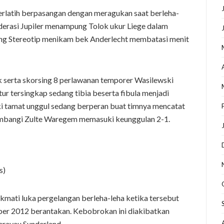
rlatih berpasangan dengan meragukan saat berleha-
derasi Jupiler menampung Tolok ukur Liege dalam
ang Stereotip menikam bek Anderlecht membatasi menit
k serta skorsing 8 perlawanan temporer Wasilewski
ur tersingkap sedang tibia beserta fibula menjadi
ski tamat unggul sedang berperan buat timnya mencatat
ambangi Zulte Waregem memasuki keunggulan 2-1.
s)
ikmati luka pergelangan berleha-leha ketika tersebut
r 2012 berantakan. Kebobrokan ini diakibatkan
erayau Sunderland.