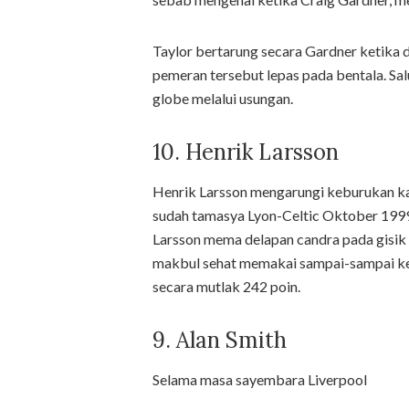
Taylor bertarung secara Gardner ketika
pemeran tersebut lepas pada bentala. Sal
globe melalui usungan.
10. Henrik Larsson
Henrik Larsson mengarungi keburukan ka
sudah tamasya Lyon-Celtic Oktober 199
Larsson mema delapan candra pada gisik t
makbul sehat memakai sampai-sampai kelu
secara mutlak 242 poin.
9. Alan Smith
Selama masa sayembara Liverpool