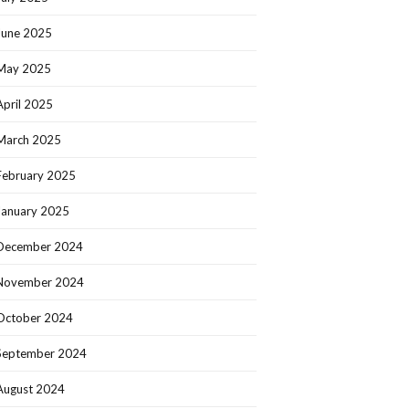
June 2025
May 2025
April 2025
March 2025
February 2025
January 2025
December 2024
November 2024
October 2024
September 2024
August 2024