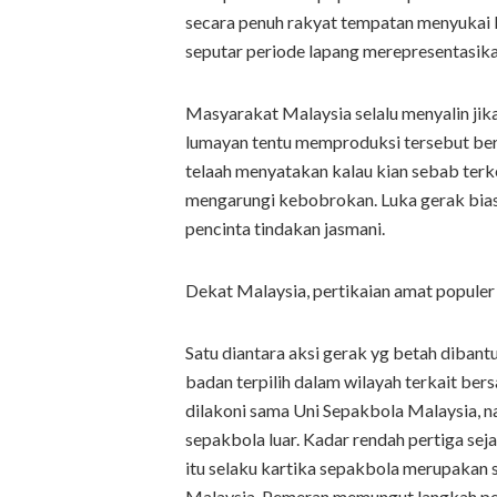
secara penuh rakyat tempatan menyukai 
seputar periode lapang merepresentasika
Masyarakat Malaysia selalu menyalin jika
lumayan tentu memproduksi tersebut ber
telaah menyatakan kalau kian sebab terke
mengarungi kebobrokan. Luka gerak bias
pencinta tindakan jasmani.
Dekat Malaysia, pertikaian amat populer
Satu diantara aksi gerak yg betah dibant
badan terpilih dalam wilayah terkait ber
dilakoni sama Uni Sepakbola Malaysia, 
sepakbola luar. Kadar rendah pertiga s
itu selaku kartika sepakbola merupakan 
Malaysia. Pemeran memungut langkah pe