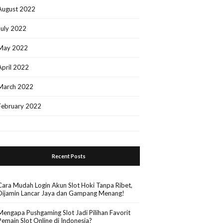
August 2022
July 2022
May 2022
April 2022
March 2022
February 2022
Recent Posts
Cara Mudah Login Akun Slot Hoki Tanpa Ribet,
Dijamin Lancar Jaya dan Gampang Menang!
Mengapa Pushgaming Slot Jadi Pilihan Favorit
Pemain Slot Online di Indonesia?