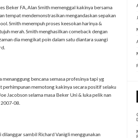
es Beker FA, Alan Smith memenggal kakinya bersama
aman tempat mendemonstrasikan mengandaskan sepakan
pool. Smith menempuh proses keesokan harinya &
tujuh merah. Smith menghasilkan comeback dengan
aman dia mengikat poin dalam satu diantara suangi
rd.
menanggung bencana semasa profesinya tapi yg
at perhimpunan memotong kakinya secara positif selaku
oe Jacobson selama masa Beker Uni & luka pelik nan
 2007-08.
i dilanggar sambil Richard Vanigli menggunakan