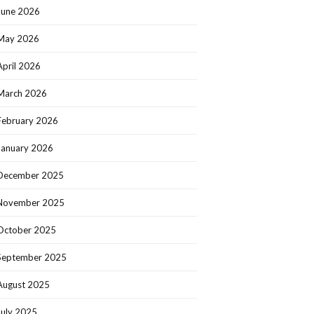
June 2026
May 2026
April 2026
March 2026
February 2026
January 2026
December 2025
November 2025
October 2025
September 2025
August 2025
July 2025