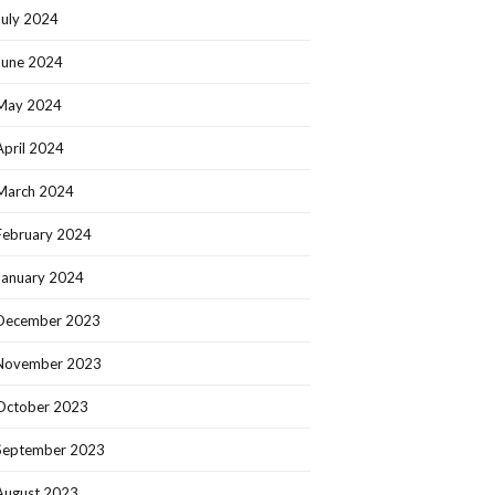
July 2024
June 2024
May 2024
April 2024
March 2024
February 2024
January 2024
December 2023
November 2023
October 2023
September 2023
August 2023