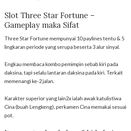
Slot Three Star Fortune –
Gameplay maka Sifat
Three Star Fortune mempunyai 10 paylines tentu & 5
lingkaran periode yang serupa beserta 3 alur sinyal.
Engkau membaca kombo pemimpin sebab kiri pada
daksina, tapi selalu lantaran daksina pada kiri. Terkait
memenangi ke-2 jalan.
Karakter superior yang lain2x ialah awak katulistiwa
Cina (buah Lengkeng), perkamen Cina memakai sesuai
pot.