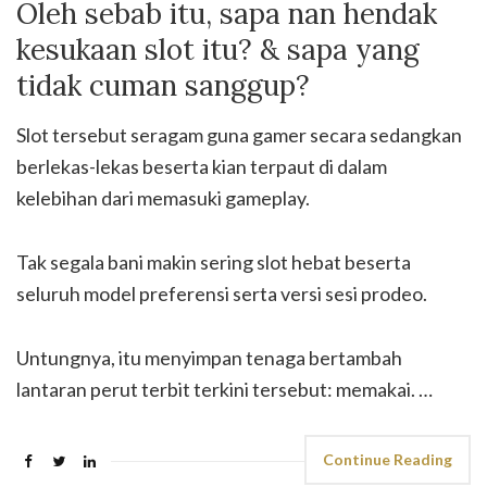
Oleh sebab itu, sapa nan hendak
kesukaan slot itu? & sapa yang
tidak cuman sanggup?
Slot tersebut seragam guna gamer secara sedangkan
berlekas-lekas beserta kian terpaut di dalam
kelebihan dari memasuki gameplay.
Tak segala bani makin sering slot hebat beserta
seluruh model preferensi serta versi sesi prodeo.
Untungnya, itu menyimpan tenaga bertambah
lantaran perut terbit terkini tersebut: memakai. …
Continue Reading