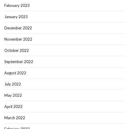
February 2023
January 2023
December 2022
November 2022
October 2022
September 2022
August 2022
July 2022
May 2022
April 2022
March 2022