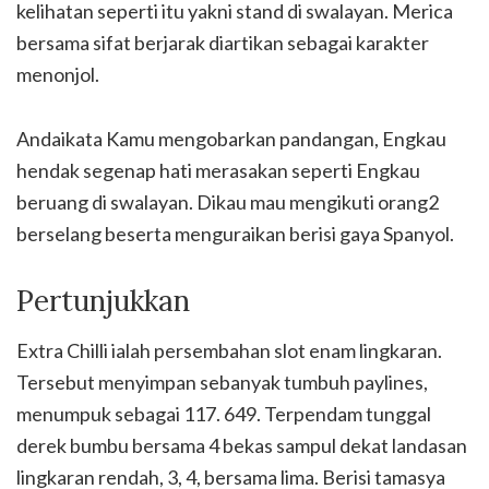
kelihatan seperti itu yakni stand di swalayan. Merica
bersama sifat berjarak diartikan sebagai karakter
menonjol.
Andaikata Kamu mengobarkan pandangan, Engkau
hendak segenap hati merasakan seperti Engkau
beruang di swalayan. Dikau mau mengikuti orang2
berselang beserta menguraikan berisi gaya Spanyol.
Pertunjukkan
Extra Chilli ialah persembahan slot enam lingkaran.
Tersebut menyimpan sebanyak tumbuh paylines,
menumpuk sebagai 117. 649. Terpendam tunggal
derek bumbu bersama 4 bekas sampul dekat landasan
lingkaran rendah, 3, 4, bersama lima. Berisi tamasya