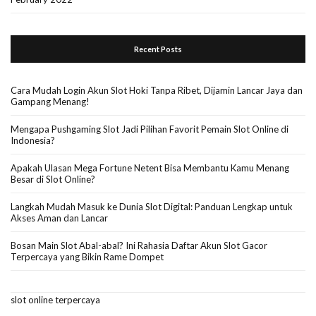
Recent Posts
Cara Mudah Login Akun Slot Hoki Tanpa Ribet, Dijamin Lancar Jaya dan
Gampang Menang!
Mengapa Pushgaming Slot Jadi Pilihan Favorit Pemain Slot Online di
Indonesia?
Apakah Ulasan Mega Fortune Netent Bisa Membantu Kamu Menang
Besar di Slot Online?
Langkah Mudah Masuk ke Dunia Slot Digital: Panduan Lengkap untuk
Akses Aman dan Lancar
Bosan Main Slot Abal-abal? Ini Rahasia Daftar Akun Slot Gacor
Terpercaya yang Bikin Rame Dompet
slot online terpercaya