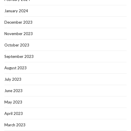
January 2024
December 2023
November 2023
October 2023
September 2023
August 2023
July 2023
June 2023
May 2023
April 2023
March 2023