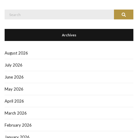
Search
Search
for:
Archives
August 2026
July 2026
June 2026
May 2026
April 2026
March 2026
February 2026
January 2026