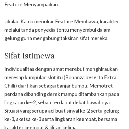
Feature Menyampaikan.
Jikalau Kamu menukar Feature Membawa, karakter
melalui tanda penyedia tentu menyembul dalam
gelung guna mengabung taksiran sifat mereka.
Sifat Istimewa
Individualitas dengan amat merebut menghiraukan
meresap kumpulan slot itu (Bonanza beserta Extra
Chilli) diartikan sebagai banjar bumbu. Memotret
perdana dibanding derek mampu ditambahkan pada
lingkaran ke-2, sebab terdapat dekat bawahnya.
Situasi yang serupa aci buat sinyal ke-2 serta gelung
ke-3, sketsa ke-3 serta lingkaran keempat, bersama
karakter keempat & lilitan kelima.