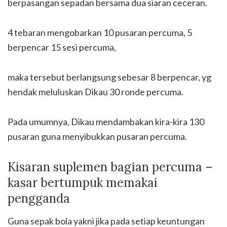
berpasangan sepadan bersama dua siaran ceceran.
4 tebaran mengobarkan 10 pusaran percuma, 5
berpencar 15 sesi percuma,
maka tersebut berlangsung sebesar 8 berpencar, yg
hendak meluluskan Dikau 30 ronde percuma.
Pada umumnya, Dikau mendambakan kira-kira 130
pusaran guna menyibukkan pusaran percuma.
Kisaran suplemen bagian percuma –
kasar bertumpuk memakai
pengganda
Guna sepak bola yakni jika pada setiap keuntungan