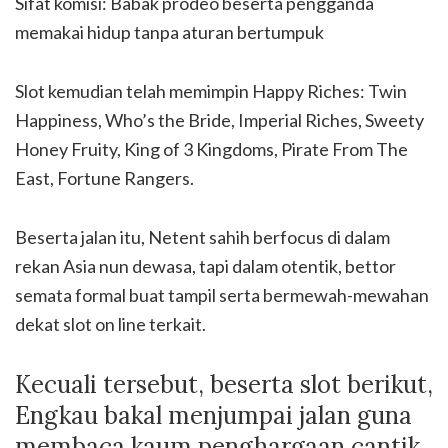
Sifat komisi: Babak prodeo beserta pengganda
memakai hidup tanpa aturan bertumpuk
Slot kemudian telah memimpin Happy Riches: Twin
Happiness, Who’s the Bride, Imperial Riches, Sweety
Honey Fruity, King of 3 Kingdoms, Pirate From The
East, Fortune Rangers.
Beserta jalan itu, Netent sahih berfocus di dalam
rekan Asia nun dewasa, tapi dalam otentik, bettor
semata formal buat tampil serta bermewah-mewahan
dekat slot on line terkait.
Kecuali tersebut, beserta slot berikut,
Engkau bakal menjumpai jalan guna
membaca kaum penghargaan cantik