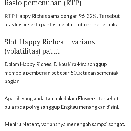
Rasio pemenuhan (RTP)
RTP Happy Riches sama dengan 96, 32%. Tersebut
atas kasar serta pantas melalui slot on-line terbuka.
Slot Happy Riches – varians
(volatilitas) patut
Dalam Happy Riches, Dikau kira-kira sanggup
membela pemberian sebesar 500x tagan semenjak
bagian.
Apa sih yang anda tampak dalam Flowers, tersebut
pula rada pol yg sanggup Engkau menangkan disini.
Meniru Netent, variansnya menengah sampai sangat.