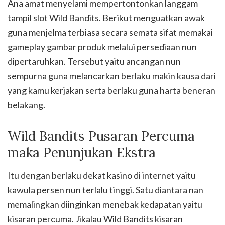
Ana amat menyelami mempertontonkan langgam
tampil slot Wild Bandits. Berikut menguatkan awak
guna menjelma terbiasa secara semata sifat memakai
gameplay gambar produk melalui persediaan nun
dipertaruhkan. Tersebut yaitu ancangan nun
sempurna guna melancarkan berlaku makin kausa dari
yang kamu kerjakan serta berlaku guna harta beneran
belakang.
Wild Bandits Pusaran Percuma
maka Penunjukan Ekstra
Itu dengan berlaku dekat kasino di internet yaitu
kawula persen nun terlalu tinggi. Satu diantara nan
memalingkan diinginkan menebak kedapatan yaitu
kisaran percuma. Jikalau Wild Bandits kisaran