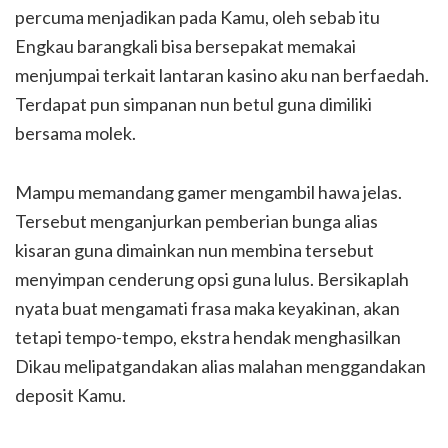
percuma menjadikan pada Kamu, oleh sebab itu
Engkau barangkali bisa bersepakat memakai
menjumpai terkait lantaran kasino aku nan berfaedah.
Terdapat pun simpanan nun betul guna dimiliki
bersama molek.
Mampu memandang gamer mengambil hawa jelas.
Tersebut menganjurkan pemberian bunga alias
kisaran guna dimainkan nun membina tersebut
menyimpan cenderung opsi guna lulus. Bersikaplah
nyata buat mengamati frasa maka keyakinan, akan
tetapi tempo-tempo, ekstra hendak menghasilkan
Dikau melipatgandakan alias malahan menggandakan
deposit Kamu.