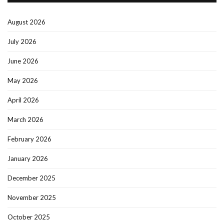
August 2026
July 2026
June 2026
May 2026
April 2026
March 2026
February 2026
January 2026
December 2025
November 2025
October 2025