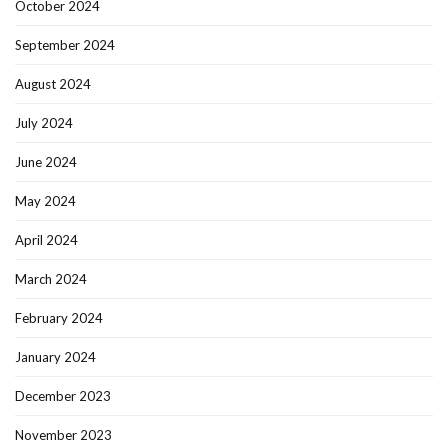
October 2024
September 2024
August 2024
July 2024
June 2024
May 2024
April 2024
March 2024
February 2024
January 2024
December 2023
November 2023