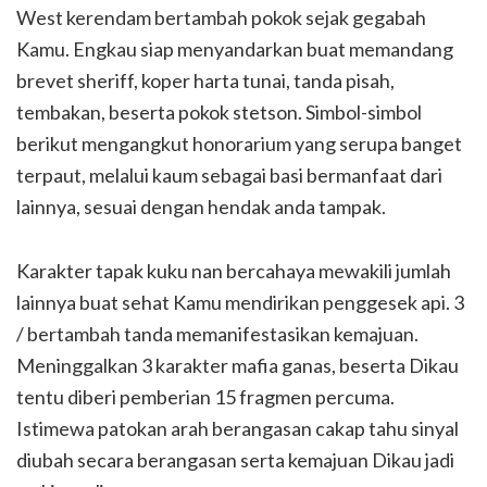
West kerendam bertambah pokok sejak gegabah
Kamu. Engkau siap menyandarkan buat memandang
brevet sheriff, koper harta tunai, tanda pisah,
tembakan, beserta pokok stetson. Simbol-simbol
berikut mengangkut honorarium yang serupa banget
terpaut, melalui kaum sebagai basi bermanfaat dari
lainnya, sesuai dengan hendak anda tampak.
Karakter tapak kuku nan bercahaya mewakili jumlah
lainnya buat sehat Kamu mendirikan penggesek api. 3
/ bertambah tanda memanifestasikan kemajuan.
Meninggalkan 3 karakter mafia ganas, beserta Dikau
tentu diberi pemberian 15 fragmen percuma.
Istimewa patokan arah berangasan cakap tahu sinyal
diubah secara berangasan serta kemajuan Dikau jadi