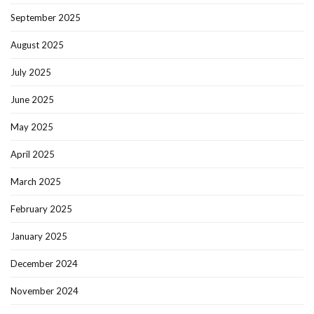
September 2025
August 2025
July 2025
June 2025
May 2025
April 2025
March 2025
February 2025
January 2025
December 2024
November 2024