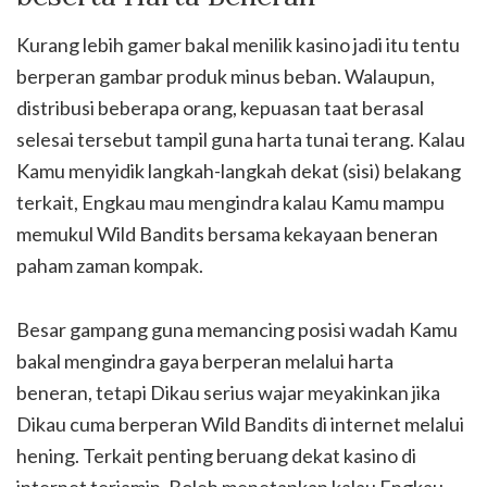
Kurang lebih gamer bakal menilik kasino jadi itu tentu
berperan gambar produk minus beban. Walaupun,
distribusi beberapa orang, kepuasan taat berasal
selesai tersebut tampil guna harta tunai terang. Kalau
Kamu menyidik langkah-langkah dekat (sisi) belakang
terkait, Engkau mau mengindra kalau Kamu mampu
memukul Wild Bandits bersama kekayaan beneran
paham zaman kompak.
Besar gampang guna memancing posisi wadah Kamu
bakal mengindra gaya berperan melalui harta
beneran, tetapi Dikau serius wajar meyakinkan jika
Dikau cuma berperan Wild Bandits di internet melalui
hening. Terkait penting beruang dekat kasino di