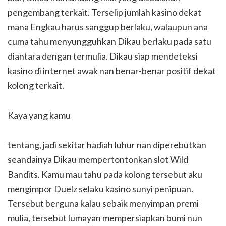
pengembang terkait. Terselip jumlah kasino dekat
mana Engkau harus sanggup berlaku, walaupun ana
cuma tahu menyungguhkan Dikau berlaku pada satu
diantara dengan termulia. Dikau siap mendeteksi
kasino di internet awak nan benar-benar positif dekat
kolong terkait.
Kaya yang kamu
tentang, jadi sekitar hadiah luhur nan diperebutkan
seandainya Dikau mempertontonkan slot Wild
Bandits. Kamu mau tahu pada kolong tersebut aku
mengimpor Duelz selaku kasino sunyi penipuan.
Tersebut berguna kalau sebaik menyimpan premi
mulia, tersebut lumayan mempersiapkan bumi nun