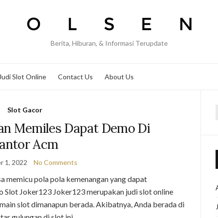
Berita, Hiburan, & Informasi Terupdate
Judi Slot Online
Contact Us
About Us
Slot Gacor
f
rban Memiles Dapat Demo Di
antor Acm
 1, 2022
No Comments
isa memicu pola pola kemenangan yang dapat
Slot Joker123 Joker123 merupakan judi slot online
 pemain slot dimanapun berada. Akibatnya, Anda berada di
 gulungan di slot ini.