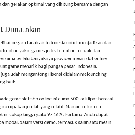
 dan gerakan optimal yang dihitung bersama dengan
ot Dimainkan
ihat negara tanah air Indonesia untuk menjadikan dan
online yakni games judi slot online terbaik dan
bersama terlalu banyaknya provider mesin slot online
uat game menarik bagi pangsa pasar Indonesia.
 juga udah mengantongi lisensi didalam melounching
ng baik.
da game slot sbo online ini cuma 500 kali lipat berasal
g merupakan jumlah yang relatif. Namun, return on
t ini cukup tinggi yaitu 97,16%. Pertama, Anda dapat
modal, dalam versi demo, termasuk salah satu mesin