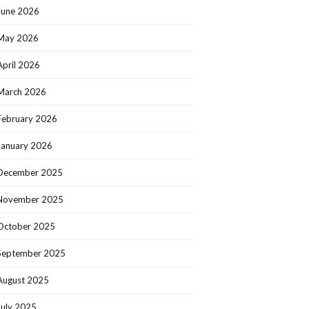
June 2026
May 2026
April 2026
March 2026
February 2026
January 2026
December 2025
November 2025
October 2025
September 2025
August 2025
July 2025