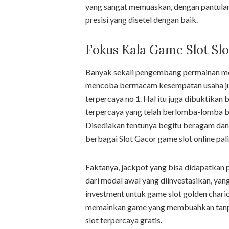
yang sangat memuaskan, dengan pantulan
presisi yang disetel dengan baik.
Fokus Kala Game Slot Sl
Banyak sekali pengembang permainan mel
mencoba bermacam kesempatan usaha judi 
terpercaya no 1. Hal itu juga dibuktikan 
terpercaya yang telah berlomba-lomba b
Disediakan tentunya begitu beragam dan
berbagai Slot Gacor game slot online pali
Faktanya, jackpot yang bisa didapatkan pa
dari modal awal yang diinvestasikan, yan
investment untuk game slot golden chario
memainkan game yang membuahkan tanpa 
slot terpercaya gratis.