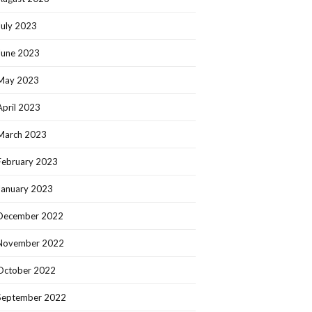
July 2023
June 2023
May 2023
April 2023
March 2023
February 2023
January 2023
December 2022
November 2022
October 2022
September 2022