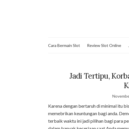
Cara Bermain Slot
Review Slot Online
Jadi Tertipu, Ko
K
November
Karena dengan bertaruh di minimal itu b
memebrikan keuntungan bagi anda. Demo 
terbaik waktu ini jadi pilihan bagi para
dalam banyak keceriaan saat Anda memutar