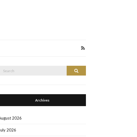
Search
Search
or:
Archives
August 2026
July 2026