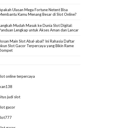
Apakah Ulasan Mega Fortune Netent Bisa
Membantu Kamu Menang Besar di Slot Online?
Langkah Mudah Masuk ke Dunia Slot Digital:
Panduan Lengkap untuk Akses Aman dan Lancar
Bosan Main Slot Abal-abal? Ini Rahasia Daftar
Akun Slot Gacor Terpercaya yang Bikin Rame
Dompet
slot online terpercaya
ikan138
situs judi slot
slot gacor
slot777
Slot gacor