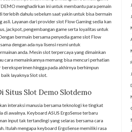
SLOTDEMO menghadirkan ini untuk membantu para pemain
i terlebih dahulu sebelum saat yakin untuk bisa bermain
asli. Layanan dari provider slot Flow Gaming sedia kan
s, jackpot, pengembangan game serta loyalitas untuk
. Dengan bermain bersama penyedia game slot Flow
sama dengan ada nya lisensi resmi untuk
mainan anda. Mesin slot terpercaya yang dimainkan
atau cara memainkannya memang bisa mencuri perhatian
edar bereksperimen hingga pada akhirnya berhimpun
aik layaknya Slot slot.
i Situs Slot Demo Slotdemo
kkan interaksi manusia bersama teknologi ke tingkat
ipada di awalnya. Keyboard ASUS ErgoSense terbaru
an input tak tertandingi yang selaras bersama cara
h. Itulah mengapa keyboard ErgoSense memiliki rasa