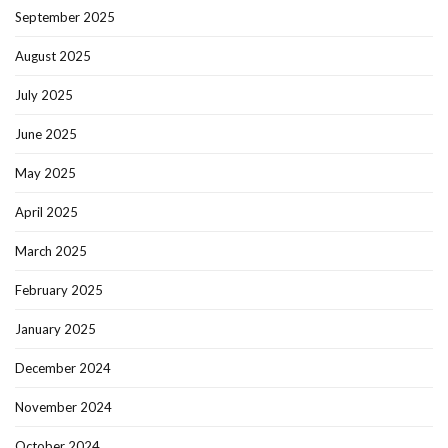
September 2025
August 2025
July 2025
June 2025
May 2025
April 2025
March 2025
February 2025
January 2025
December 2024
November 2024
October 2024