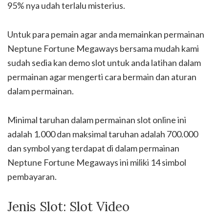
95% nya udah terlalu misterius.
Untuk para pemain agar anda memainkan permainan
Neptune Fortune Megaways bersama mudah kami
sudah sedia kan demo slot untuk anda latihan dalam
permainan agar mengerti cara bermain dan aturan
dalam permainan.
Minimal taruhan dalam permainan slot online ini
adalah 1.000 dan maksimal taruhan adalah 700.000
dan symbol yang terdapat di dalam permainan
Neptune Fortune Megaways ini miliki 14 simbol
pembayaran.
Jenis Slot: Slot Video