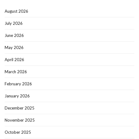
August 2026
July 2026
June 2026
May 2026
April 2026
March 2026
February 2026
January 2026
December 2025
November 2025
October 2025