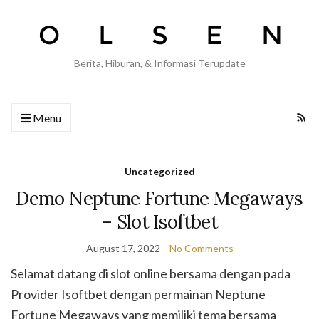
Berita, Hiburan, & Informasi Terupdate
Menu
Uncategorized
Demo Neptune Fortune Megaways
– Slot Isoftbet
August 17, 2022
No Comments
Selamat datang di slot online bersama dengan pada
Provider Isoftbet dengan permainan Neptune
Fortune Megaways yang memiliki tema bersama