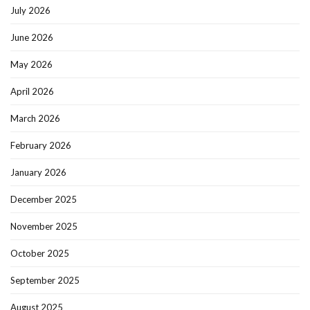
July 2026
June 2026
May 2026
April 2026
March 2026
February 2026
January 2026
December 2025
November 2025
October 2025
September 2025
August 2025