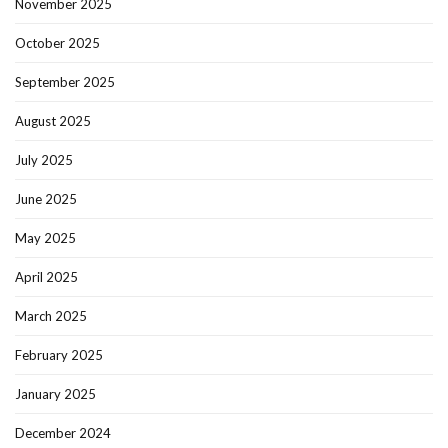
November 2025
October 2025
September 2025
August 2025
July 2025
June 2025
May 2025
April 2025
March 2025
February 2025
January 2025
December 2024