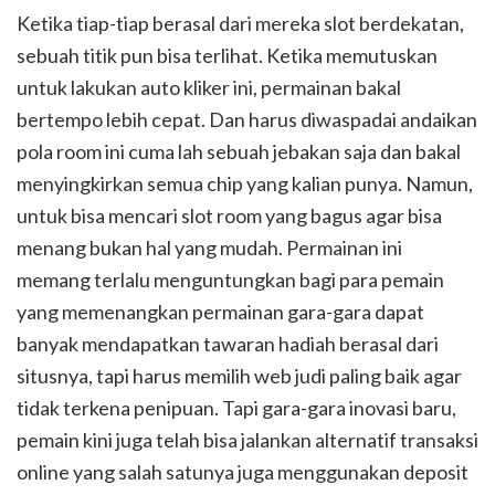
Ketika tiap-tiap berasal dari mereka slot berdekatan,
sebuah titik pun bisa terlihat. Ketika memutuskan
untuk lakukan auto kliker ini, permainan bakal
bertempo lebih cepat. Dan harus diwaspadai andaikan
pola room ini cuma lah sebuah jebakan saja dan bakal
menyingkirkan semua chip yang kalian punya. Namun,
untuk bisa mencari slot room yang bagus agar bisa
menang bukan hal yang mudah. Permainan ini
memang terlalu menguntungkan bagi para pemain
yang memenangkan permainan gara-gara dapat
banyak mendapatkan tawaran hadiah berasal dari
situsnya, tapi harus memilih web judi paling baik agar
tidak terkena penipuan. Tapi gara-gara inovasi baru,
pemain kini juga telah bisa jalankan alternatif transaksi
online yang salah satunya juga menggunakan deposit