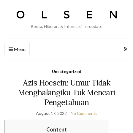
Berita, Hiburan, & Informasi Terupdate
Menu
Uncategorized
Azis Hoesein: Umur Tidak
Menghalangiku Tuk Mencari
Pengetahuan
August 17, 2022
No Comments
Content