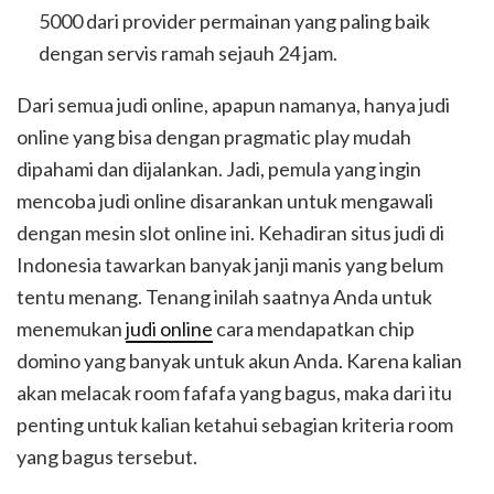
5000 dari provider permainan yang paling baik
dengan servis ramah sejauh 24 jam.
Dari semua judi online, apapun namanya, hanya judi
online yang bisa dengan pragmatic play mudah
dipahami dan dijalankan. Jadi, pemula yang ingin
mencoba judi online disarankan untuk mengawali
dengan mesin slot online ini. Kehadiran situs judi di
Indonesia tawarkan banyak janji manis yang belum
tentu menang. Tenang inilah saatnya Anda untuk
menemukan
judi online
cara mendapatkan chip
domino yang banyak untuk akun Anda. Karena kalian
akan melacak room fafafa yang bagus, maka dari itu
penting untuk kalian ketahui sebagian kriteria room
yang bagus tersebut.