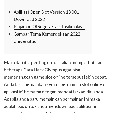
Aplikasi Open Slot Version 13 001
Download 2022
Pinjaman Ol Segera Cair Tasikmalaya
Gambar Tema Kemerdekaan 2022
Universitas
Maka dari itu, penting untuk kalian memperhatikan
beberapa Cara Hack Olympus agar bisa
memenangkan game slot online tersebut lebih cepat.
Anda bisa memainkan semua permainan slot online di
aplikasi ini bersama dengan mendaftarkan diri anda.
Apabila anda baru memainkan permainan ini maka
adalah pas untuk anda mendownload aplikasi ini