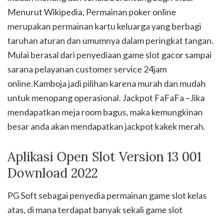
Menurut Wikipedia, Permainan poker online
merupakan permainan kartu keluarga yang berbagi
taruhan aturan dan umumnya dalam peringkat tangan.
Mulai berasal dari penyediaan game slot gacor sampai
sarana pelayanan customer service 24jam
online.Kamboja jadi pilihan karena murah dan mudah
untuk menopang operasional. Jackpot FaFaFa –Jika
mendapatkan meja room bagus, maka kemungkinan
besar anda akan mendapatkan jackpot kakek merah.
Aplikasi Open Slot Version 13 001
Download 2022
PG Soft sebagai penyedia permainan game slot kelas
atas, di mana terdapat banyak sekali game slot