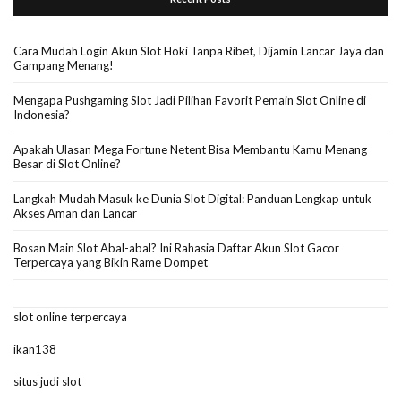
Cara Mudah Login Akun Slot Hoki Tanpa Ribet, Dijamin Lancar Jaya dan
Gampang Menang!
Mengapa Pushgaming Slot Jadi Pilihan Favorit Pemain Slot Online di
Indonesia?
Apakah Ulasan Mega Fortune Netent Bisa Membantu Kamu Menang
Besar di Slot Online?
Langkah Mudah Masuk ke Dunia Slot Digital: Panduan Lengkap untuk
Akses Aman dan Lancar
Bosan Main Slot Abal-abal? Ini Rahasia Daftar Akun Slot Gacor
Terpercaya yang Bikin Rame Dompet
slot online terpercaya
ikan138
situs judi slot