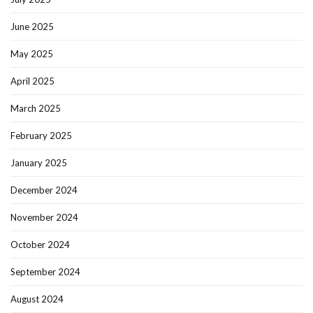
June 2025
May 2025
April 2025
March 2025
February 2025
January 2025
December 2024
November 2024
October 2024
September 2024
August 2024