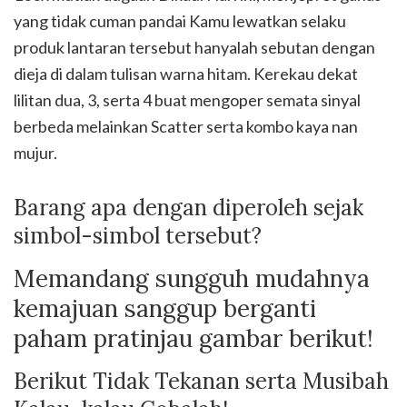
yang tidak cuman pandai Kamu lewatkan selaku
produk lantaran tersebut hanyalah sebutan dengan
dieja di dalam tulisan warna hitam. Kerekau dekat
lilitan dua, 3, serta 4 buat mengoper semata sinyal
berbeda melainkan Scatter serta kombo kaya nan
mujur.
Barang apa dengan diperoleh sejak
simbol-simbol tersebut?
Memandang sungguh mudahnya
kemajuan sanggup berganti
paham pratinjau gambar berikut!
Berikut Tidak Tekanan serta Musibah