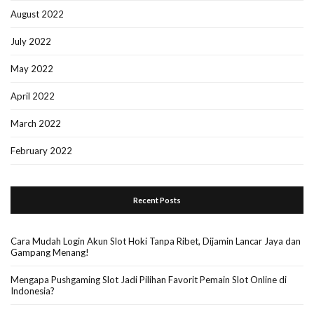
August 2022
July 2022
May 2022
April 2022
March 2022
February 2022
Recent Posts
Cara Mudah Login Akun Slot Hoki Tanpa Ribet, Dijamin Lancar Jaya dan
Gampang Menang!
Mengapa Pushgaming Slot Jadi Pilihan Favorit Pemain Slot Online di
Indonesia?