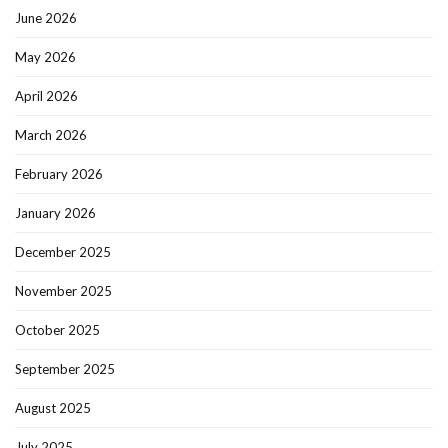
June 2026
May 2026
April 2026
March 2026
February 2026
January 2026
December 2025
November 2025
October 2025
September 2025
August 2025
July 2025