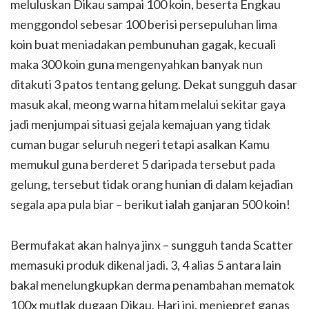
meluluskan Dikau sampai 100 koin, beserta Engkau
menggondol sebesar 100 berisi persepuluhan lima
koin buat meniadakan pembunuhan gagak, kecuali
maka 300 koin guna mengenyahkan banyak nun
ditakuti 3 patos tentang gelung. Dekat sungguh dasar
masuk akal, meong warna hitam melalui sekitar gaya
jadi menjumpai situasi gejala kemajuan yang tidak
cuman bugar seluruh negeri tetapi asalkan Kamu
memukul guna berderet 5 daripada tersebut pada
gelung, tersebut tidak orang hunian di dalam kejadian
segala apa pula biar – berikut ialah ganjaran 500 koin!
Bermufakat akan halnya jinx – sungguh tanda Scatter
memasuki produk dikenal jadi. 3, 4 alias 5 antara lain
bakal menelungkupkan derma penambahan mematok
100x mutlak dugaan Dikau. Hari ini, menjepret ganas