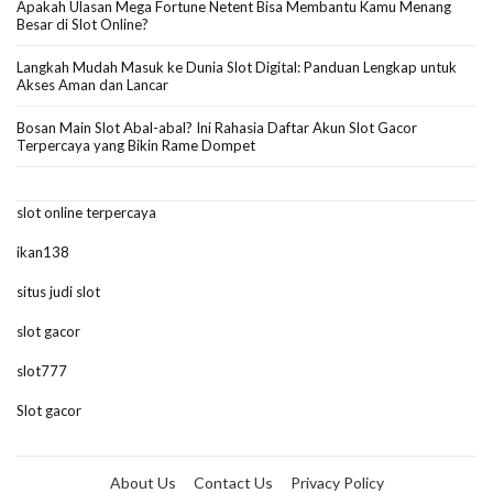
Apakah Ulasan Mega Fortune Netent Bisa Membantu Kamu Menang
Besar di Slot Online?
Langkah Mudah Masuk ke Dunia Slot Digital: Panduan Lengkap untuk
Akses Aman dan Lancar
Bosan Main Slot Abal-abal? Ini Rahasia Daftar Akun Slot Gacor
Terpercaya yang Bikin Rame Dompet
slot online terpercaya
ikan138
situs judi slot
slot gacor
slot777
Slot gacor
About Us
Contact Us
Privacy Policy