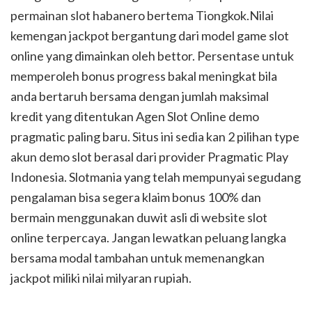
permainan slot habanero bertema Tiongkok.Nilai
kemengan jackpot bergantung dari model game slot
online yang dimainkan oleh bettor. Persentase untuk
memperoleh bonus progress bakal meningkat bila
anda bertaruh bersama dengan jumlah maksimal
kredit yang ditentukan Agen Slot Online demo
pragmatic paling baru. Situs ini sedia kan 2 pilihan type
akun demo slot berasal dari provider Pragmatic Play
Indonesia. Slotmania yang telah mempunyai segudang
pengalaman bisa segera klaim bonus 100% dan
bermain menggunakan duwit asli di website slot
online terpercaya. Jangan lewatkan peluang langka
bersama modal tambahan untuk memenangkan
jackpot miliki nilai milyaran rupiah.