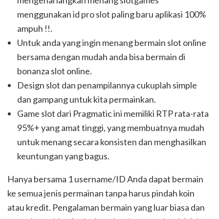
mengenai langkah menang slotgames
menggunakan id pro slot paling baru aplikasi 100%
ampuh !!.
Untuk anda yang ingin menang bermain slot online
bersama dengan mudah anda bisa bermain di
bonanza slot online.
Design slot dan penampilannya cukuplah simple
dan gampang untuk kita permainkan.
Game slot dari Pragmatic ini memiliki RTP rata-rata
95%+ yang amat tinggi, yang membuatnya mudah
untuk menang secara konsisten dan menghasilkan
keuntungan yang bagus.
Hanya bersama 1 username/ID Anda dapat bermain
ke semua jenis permainan tanpa harus pindah koin
atau kredit. Pengalaman bermain yang luar biasa dan