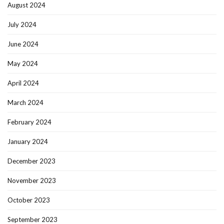
August 2024
July 2024
June 2024
May 2024
April 2024
March 2024
February 2024
January 2024
December 2023
November 2023
October 2023
September 2023