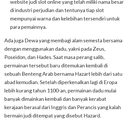
website judi slot online yang telah miliki nama besar
di industri perjudian dan tentunya tiap slot
mempunyai warna dan kelebihan tersendiri untuk
para pemainnya.
Ada juga Dewa yang membagi alam semesta bersama
dengan menggunakan dadu, yakni pada Zeus,
Poseidon, dan Hades. Saat masa perang salib,
permainan tersebut baru ditemukan kembali di
sebuah Benteng Arab bernama Hazart lebih dari satu
abad kemudian. Setelah diperkenalkan lagi di Eropa
lebih kurang tahun 1100-an, permainan dadu mulai
banyak dimainkan kembali dan banyak kerabat
kerajaan berasal dari Inggris dan Perancis yang kalah
bermain judi ditempat yang disebut Hazard.