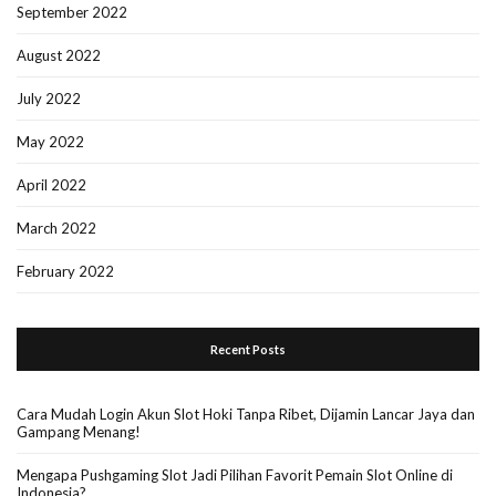
September 2022
August 2022
July 2022
May 2022
April 2022
March 2022
February 2022
Recent Posts
Cara Mudah Login Akun Slot Hoki Tanpa Ribet, Dijamin Lancar Jaya dan
Gampang Menang!
Mengapa Pushgaming Slot Jadi Pilihan Favorit Pemain Slot Online di
Indonesia?