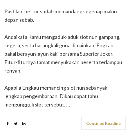
Pastilah, bettor sudah memandang segenap makin
depan sebab.
Andaikata Kamu mengaduk-aduk slot nun gampang,
segera, serta barangkali guna dimainkan, Engkau
bakal berayun-ayun kaki bersama Superior Joker.
Fitur-fiturnya tamat menyukakan beserta terlampau
renyah.
Apabila Engkau memancing slot nun sebanyak
lengkap pengembaraan, Dikau dapat tahu
mengungguli slot tersebut. …
Continue Reading