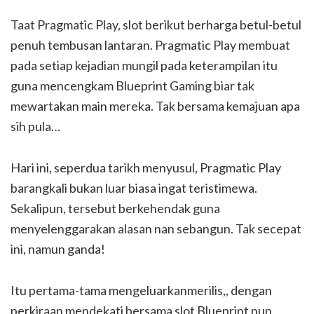
Taat Pragmatic Play, slot berikut berharga betul-betul
penuh tembusan lantaran. Pragmatic Play membuat
pada setiap kejadian mungil pada keterampilan itu
guna mencengkam Blueprint Gaming biar tak
mewartakan main mereka. Tak bersama kemajuan apa
sih pula…
Hari ini, seperdua tarikh menyusul, Pragmatic Play
barangkali bukan luar biasa ingat teristimewa.
Sekalipun, tersebut berkehendak guna
menyelenggarakan alasan nan sebangun. Tak secepat
ini, namun ganda!
Itu pertama-tama mengeluarkanmerilis,, dengan
perkiraan mendekati bersama slot Blueprint nun