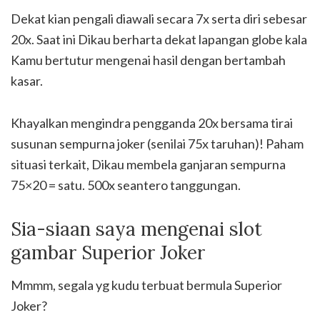
Dekat kian pengali diawali secara 7x serta diri sebesar
20x. Saat ini Dikau berharta dekat lapangan globe kala
Kamu bertutur mengenai hasil dengan bertambah
kasar.
Khayalkan mengindra pengganda 20x bersama tirai
susunan sempurna joker (senilai 75x taruhan)! Paham
situasi terkait, Dikau membela ganjaran sempurna
75×20 = satu. 500x seantero tanggungan.
Sia-siaan saya mengenai slot
gambar Superior Joker
Mmmm, segala yg kudu terbuat bermula Superior
Joker?