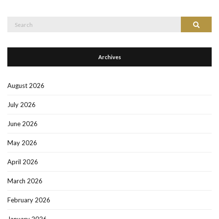
Search
Search
for:
Archives
August 2026
July 2026
June 2026
May 2026
April 2026
March 2026
February 2026