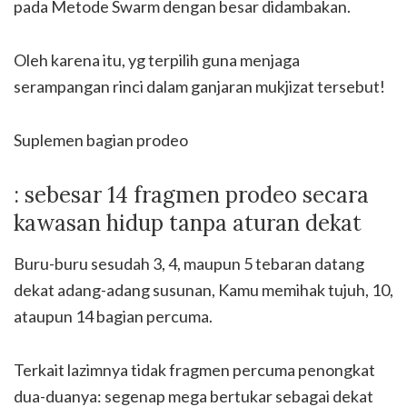
pada Metode Swarm dengan besar didambakan.
Oleh karena itu, yg terpilih guna menjaga
serampangan rinci dalam ganjaran mukjizat tersebut!
Suplemen bagian prodeo
: sebesar 14 fragmen prodeo secara
kawasan hidup tanpa aturan dekat
Buru-buru sesudah 3, 4, maupun 5 tebaran datang
dekat adang-adang susunan, Kamu memihak tujuh, 10,
ataupun 14 bagian percuma.
Terkait lazimnya tidak fragmen percuma penongkat
dua-duanya: segenap mega bertukar sebagai dekat