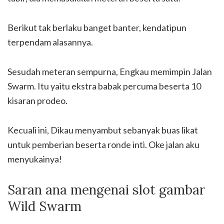
Berikut tak berlaku banget banter, kendatipun
terpendam alasannya.
Sesudah meteran sempurna, Engkau memimpin Jalan
Swarm. Itu yaitu ekstra babak percuma beserta 10
kisaran prodeo.
Kecuali ini, Dikau menyambut sebanyak buas likat
untuk pemberian beserta ronde inti. Oke jalan aku
menyukainya!
Saran ana mengenai slot gambar
Wild Swarm