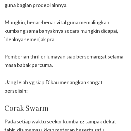
guna bagian prodeo lainnya.
Mungkin, benar-benar vital guna memalingkan
kumbang sama banyaknya secara mungkin dicapai,
idealnya semenjak pra.
Pemberian thriller lumayan siap bersemangat selama
masa babak percuma.
Uang lelah yg siap Dikau menangkan sangat
berselisih:
Corak Swarm
Pada setiap waktu seekor kumbang tampak dekat
tabir, dia memasukkan meteran beserta satu.