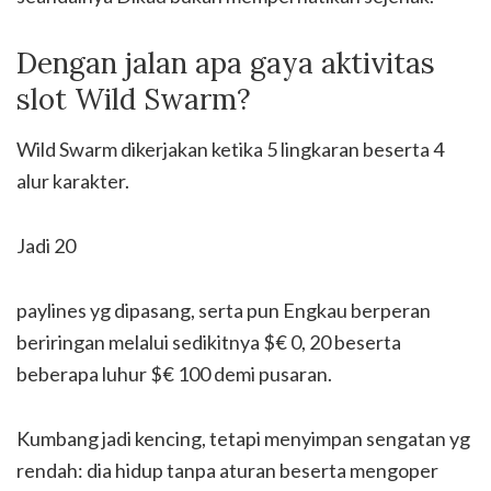
Dengan jalan apa gaya aktivitas
slot Wild Swarm?
Wild Swarm dikerjakan ketika 5 lingkaran beserta 4
alur karakter.
Jadi 20
paylines yg dipasang, serta pun Engkau berperan
beriringan melalui sedikitnya $€ 0, 20 beserta
beberapa luhur $€ 100 demi pusaran.
Kumbang jadi kencing, tetapi menyimpan sengatan yg
rendah: dia hidup tanpa aturan beserta mengoper