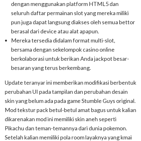
dengan menggunakan platform HTML5 dan
seluruh daftar permainan slot yang mereka miliki
pun juga dapat langsung diakses oleh semua bettor
berasal dari device atau alat apapun.
Mereka tersedia didalam format multi-slot,
bersama dengan sekelompok casino online
berkolaborasi untuk berikan Anda jackpot besar-
besaran yang terus berkembang.
Update teranyar ini memberikan modifikasi berbentuk
perubahan UI pada tampilan dan perubahan desain
skin yang belum ada pada game Stumble Guys original.
Mod tekstur pack betul-betul amat bagus untuk kalian
dikarenakan mod ini memiliki skin aneh seperti
Pikachu dan teman-temannya dari dunia pokemon.
Setelah kalian memiliki pola room layaknya yang kmai