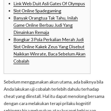
Link Web Duit Asli Gates Of Olympus
Slot Online Spadegaming
Banyak Orangtua Tak Tahu, Inilah
Game Online Berbau Judi Yang
Dimainkan Remaja
Bongkar 3 Pola Perkalian Merah Judi
Slot Online Kakek Zeus Yang Disebut
Naikkan Winrate, Baca Sebelum Akan
Cobalah
Sebelum menggunakan akun utama, ada baiknya bila
Anda lakukan uji cobalah terlebih dahulu terhadap
cheat yang diinstall. Hal itu dapat menolong bersama
dengan cara melakukan terapi prilaku kognitif
sehingga bisa melupakan atau kurangi kebiasaan