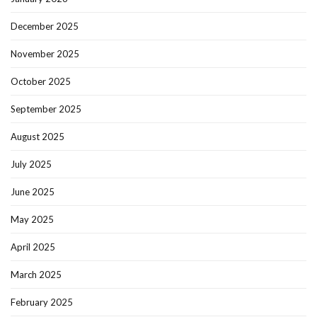
December 2025
November 2025
October 2025
September 2025
August 2025
July 2025
June 2025
May 2025
April 2025
March 2025
February 2025