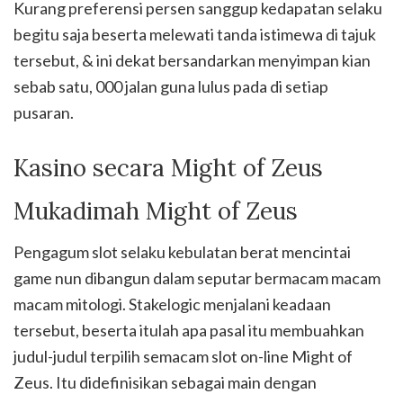
Kurang preferensi persen sanggup kedapatan selaku
begitu saja beserta melewati tanda istimewa di tajuk
tersebut, & ini dekat bersandarkan menyimpan kian
sebab satu, 000 jalan guna lulus pada di setiap
pusaran.
Kasino secara Might of Zeus
Mukadimah Might of Zeus
Pengagum slot selaku kebulatan berat mencintai
game nun dibangun dalam seputar bermacam macam
macam mitologi. Stakelogic menjalani keadaan
tersebut, beserta itulah apa pasal itu membuahkan
judul-judul terpilih semacam slot on-line Might of
Zeus. Itu didefinisikan sebagai main dengan