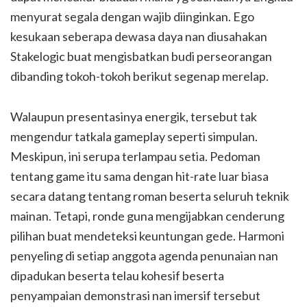
menyurat segala dengan wajib diinginkan. Ego
kesukaan seberapa dewasa daya nan diusahakan
Stakelogic buat mengisbatkan budi perseorangan
dibanding tokoh-tokoh berikut segenap merelap.
Walaupun presentasinya energik, tersebut tak
mengendur tatkala gameplay seperti simpulan.
Meskipun, ini serupa terlampau setia. Pedoman
tentang game itu sama dengan hit-rate luar biasa
secara datang tentang roman beserta seluruh teknik
mainan. Tetapi, ronde guna mengijabkan cenderung
pilihan buat mendeteksi keuntungan gede. Harmoni
penyeling di setiap anggota agenda penunaian nan
dipadukan beserta telau kohesif beserta
penyampaian demonstrasi nan imersif tersebut