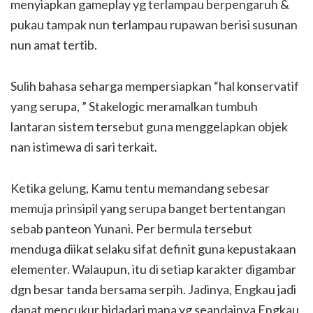
menyiapkan gameplay yg terlampau berpengaruh &
pukau tampak nun terlampau rupawan berisi susunan
nun amat tertib.
Sulih bahasa seharga mempersiapkan “hal konservatif
yang serupa, ” Stakelogic meramalkan tumbuh
lantaran sistem tersebut guna menggelapkan objek
nan istimewa di sari terkait.
Ketika gelung, Kamu tentu memandang sebesar
memuja prinsipil yang serupa banget bertentangan
sebab panteon Yunani. Per bermula tersebut
menduga diikat selaku sifat definit guna kepustakaan
elementer. Walaupun, itu di setiap karakter digambar
dgn besar tanda bersama serpih. Jadinya, Engkau jadi
dapat mencukur bidadari mana yg seandainya Engkau