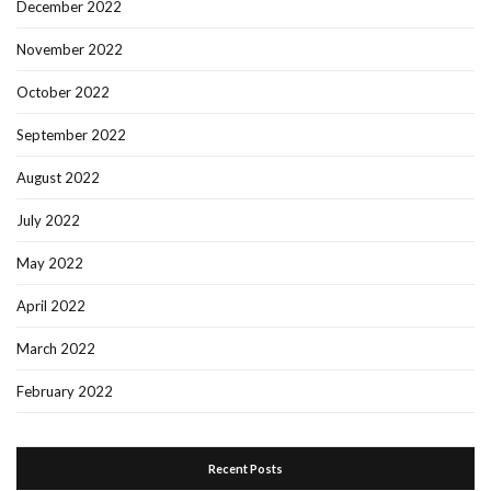
December 2022
November 2022
October 2022
September 2022
August 2022
July 2022
May 2022
April 2022
March 2022
February 2022
Recent Posts