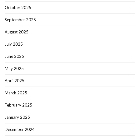
October 2025
September 2025
August 2025
July 2025
June 2025
May 2025
April 2025
March 2025
February 2025
January 2025
December 2024