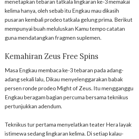
menetapkan tebaran tatkala lingkaran ke-3 memakai
kelima hanya, oleh sebab itu Engkau mau dikasih
pusaran kembali prodeo tatkala gelung prima. Berikut
mempunyai buah meluluskan Kamu tempo catatan
guna mendatangkan fragmen suplemen.
Kemahiran Zeus Free Spins
Masa Engkau membaca ke-3 tebaran pada adang-
adang sekali lalu, Dikau menyelenggarakan babak
persen ronde prodeo Might of Zeus. Itu mengganggu
Engkau beragam bagian percuma bersama teknikus
pertunjukkan adendum.
Teknikus tur pertama menyelatkan teater Hera layak
istimewa sedang lingkaran kelima. Di setiap kalau-