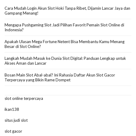
Cara Mudah Login Akun Slot Hoki Tanpa Ribet, Dijamin Lancar Jaya dan
Gampang Menang!
Mengapa Pushgaming Slot Jadi Pilihan Favorit Pemain Slot Online di
Indonesia?
Apakah Ulasan Mega Fortune Netent Bisa Membantu Kamu Menang
Besar di Slot Online?
Langkah Mudah Masuk ke Dunia Slot Digital: Panduan Lengkap untuk
Akses Aman dan Lancar
Bosan Main Slot Abal-abal? Ini Rahasia Daftar Akun Slot Gacor
Terpercaya yang Bikin Rame Dompet
slot online terpercaya
ikan138
situs judi slot
slot gacor