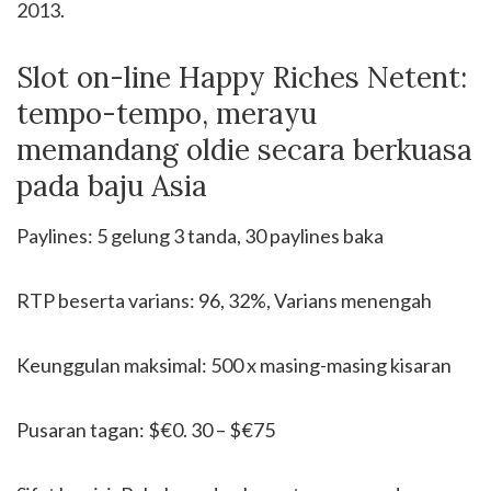
2013.
Slot on-line Happy Riches Netent:
tempo-tempo, merayu
memandang oldie secara berkuasa
pada baju Asia
Paylines: 5 gelung 3 tanda, 30 paylines baka
RTP beserta varians: 96, 32%, Varians menengah
Keunggulan maksimal: 500 x masing-masing kisaran
Pusaran tagan: $€0. 30 – $€75