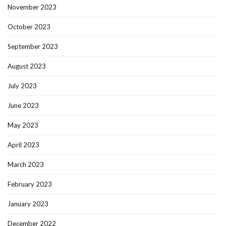
November 2023
October 2023
September 2023
August 2023
July 2023
June 2023
May 2023
April 2023
March 2023
February 2023
January 2023
December 2022