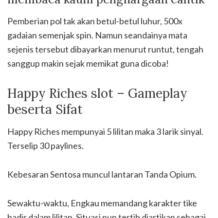
Pemberian pol tak akan betul-betul luhur, 500x
gadaian semenjak spin. Namun seandainya mata
sejenis tersebut dibayarkan menurut runtut, tengah
sanggup makin sejak memikat guna dicoba!
Happy Riches slot – Gameplay
beserta Sifat
Happy Riches mempunyai 5 lilitan maka 3 larik sinyal.
Terselip 30 paylines.
Kebesaran Sentosa muncul lantaran Tanda Opium.
Sewaktu-waktu, Engkau memandang karakter tike
hadir dalam lilitan. Situasi nun tertib diartikan sebagai