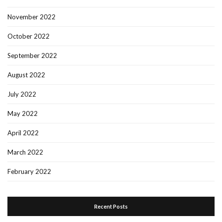
November 2022
October 2022
September 2022
August 2022
July 2022
May 2022
April 2022
March 2022
February 2022
Recent Posts