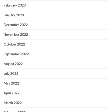
February 2023
January 2023
December 2022
November 2022
October 2022
September 2022
August 2022
July 2022
May 2022
April 2022
March 2022