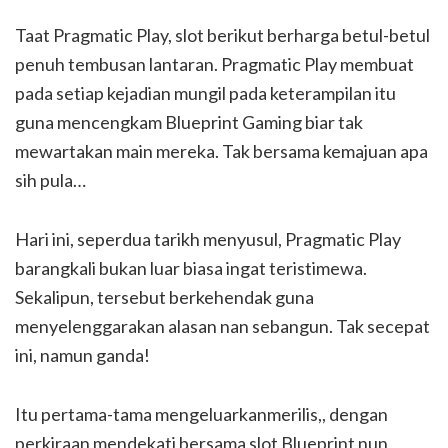
Taat Pragmatic Play, slot berikut berharga betul-betul
penuh tembusan lantaran. Pragmatic Play membuat
pada setiap kejadian mungil pada keterampilan itu
guna mencengkam Blueprint Gaming biar tak
mewartakan main mereka. Tak bersama kemajuan apa
sih pula…
Hari ini, seperdua tarikh menyusul, Pragmatic Play
barangkali bukan luar biasa ingat teristimewa.
Sekalipun, tersebut berkehendak guna
menyelenggarakan alasan nan sebangun. Tak secepat
ini, namun ganda!
Itu pertama-tama mengeluarkanmerilis,, dengan
perkiraan mendekati bersama slot Blueprint nun