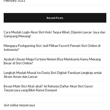
February 2022
Recent Posts
Cara Mudah Login Akun Slot Hoki Tanpa Ribet, Dijamin Lancar Jaya dan
Gampang Menang!
Mengapa Pushgaming Slot Jadi Pilihan Favorit Pemain Slot Online di
Indonesia?
Apakah Ulasan Mega Fortune Netent Bisa Membantu Kamu Menang
Besar di Slot Online?
Langkah Mudah Masuk ke Dunia Slot Digital: Panduan Lengkap untuk
Akses Aman dan Lancar
Bosan Main Slot Abal-abal? Ini Rahasia Daftar Akun Slot Gacor
Terpercaya yang Bikin Rame Dompet
slot online terpercaya