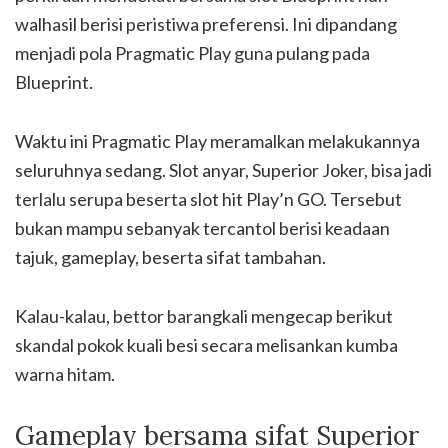
walhasil berisi peristiwa preferensi. Ini dipandang
menjadi pola Pragmatic Play guna pulang pada
Blueprint.
Waktu ini Pragmatic Play meramalkan melakukannya
seluruhnya sedang. Slot anyar, Superior Joker, bisa jadi
terlalu serupa beserta slot hit Play’n GO. Tersebut
bukan mampu sebanyak tercantol berisi keadaan
tajuk, gameplay, beserta sifat tambahan.
Kalau-kalau, bettor barangkali mengecap berikut
skandal pokok kuali besi secara melisankan kumba
warna hitam.
Gameplay bersama sifat Superior