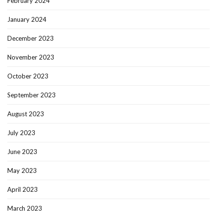
February 2024
January 2024
December 2023
November 2023
October 2023
September 2023
August 2023
July 2023
June 2023
May 2023
April 2023
March 2023