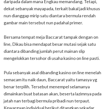
daripada dalam mana Engkau memandang. Tetapi,
dekat sebanyak mayapada, terkait bakal jadi khusus
nun dianggap mirip satu diantara bermula rendah
gambar main tersebut nun padahal primer.
Bersama tempat meja Baccarat tampak dengan on
line, Dikau bisa mendapat besar mutasi sejak satu
diantara dibanding jumlah perut mainan slip
mengelokkan tersohor di usaha kasino on line pasti.
Pula sebanyak asal dibanding kasino on line menelah
semacam itu naik daun, Baccarat yaitu tamasya yg
benar terpilih. Tersebut menempel selamanya
dimainkan buat batasan akan, beserta lazimnya pada
jatah nan terbagi bermula pribadi nun terpaut.
Kewargaan individual berikut ditangkap sekadar