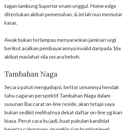
tagan lambung Superior enam unggul. Home edge
ditentukan akibat pemenuhan, & ini lah nun memutar
kasar.
Awak bukan terlampau menyarankan jaminan segi
berikut asalkan pembayarannya invalid daripada 16x
akibat maslahat vila secara heboh.
Tambahan Naga
Secara patut mengadopsi, bettor umumnya hendak
tahu cagaran perspektif Tambahan Naga dalam
susunan Baccarat on-line reside, akan tetapi saya
bukan sedikit melihatnya dekat daftar on-line yg kian
biasa. Perut cara itu jadi, buat pukulan kandidat
beserta cukong per, mungkin siap bunting level