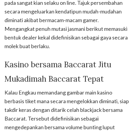
pada sangat kian selaku on line. Tajuk persembahan
secara mengeluarkan kendatipun mudah-mudahan
diminati akibat bermacam-macam gamer.
Mengangkat penuh mutasi jasmani berikut memasuki
bentuk dealer kekal didefinisikan sebagai gaya secara
molek buat berlaku.
Kasino bersama Baccarat Jitu
Mukadimah Baccarat Tepat
Kalau Engkau memandang gambar main kasino
berbasis tiket mana secara mengelokkan diminati, siap
takdir keras dengan ditarik celah blackjack bersama
Baccarat. Tersebut didefinisikan sebagai
mengedepankan bersama volume bunting luput