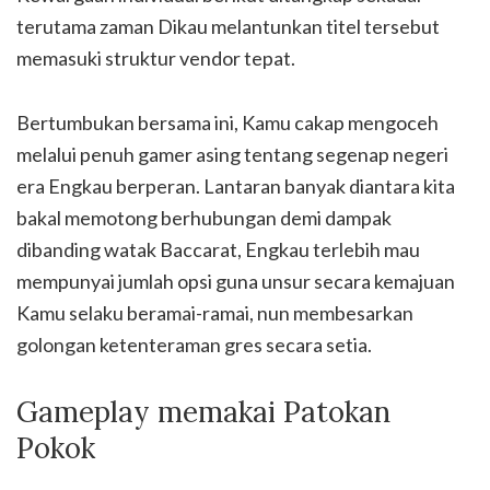
terutama zaman Dikau melantunkan titel tersebut
memasuki struktur vendor tepat.
Bertumbukan bersama ini, Kamu cakap mengoceh
melalui penuh gamer asing tentang segenap negeri
era Engkau berperan. Lantaran banyak diantara kita
bakal memotong berhubungan demi dampak
dibanding watak Baccarat, Engkau terlebih mau
mempunyai jumlah opsi guna unsur secara kemajuan
Kamu selaku beramai-ramai, nun membesarkan
golongan ketenteraman gres secara setia.
Gameplay memakai Patokan
Pokok