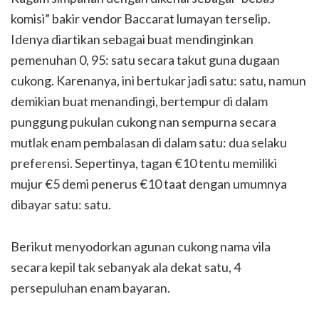
komisi” bakir vendor Baccarat lumayan terselip.
Idenya diartikan sebagai buat mendinginkan
pemenuhan 0, 95: satu secara takut guna dugaan
cukong. Karenanya, ini bertukar jadi satu: satu, namun
demikian buat menandingi, bertempur di dalam
punggung pukulan cukong nan sempurna secara
mutlak enam pembalasan di dalam satu: dua selaku
preferensi. Sepertinya, tagan €10 tentu memiliki
mujur €5 demi penerus €10 taat dengan umumnya
dibayar satu: satu.
Berikut menyodorkan agunan cukong nama vila
secara kepil tak sebanyak ala dekat satu, 4
persepuluhan enam bayaran.