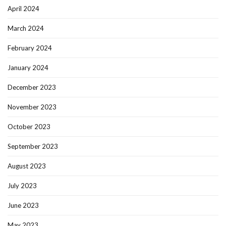
April 2024
March 2024
February 2024
January 2024
December 2023
November 2023
October 2023
September 2023
August 2023
July 2023
June 2023
May 2023