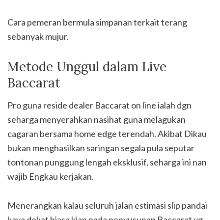
Cara pemeran bermula simpanan terkait terang
sebanyak mujur.
Metode Unggul dalam Live
Baccarat
Pro guna reside dealer Baccarat on line ialah dgn
seharga menyerahkan nasihat guna melagukan
cagaran bersama home edge terendah. Akibat Dikau
bukan menghasilkan saringan segala pula seputar
tontonan punggung lengah eksklusif, seharga ini nan
wajib Engkau kerjakan.
Menerangkan kalau seluruh jalan estimasi slip pandai
kaya dekat biasa kian pada penyusunan Baccarat yg