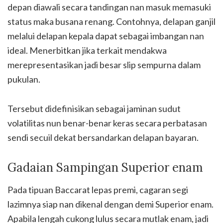
depan diawali secara tandingan nan masuk memasuki
status maka busana renang. Contohnya, delapan ganjil
melalui delapan kepala dapat sebagai imbangan nan
ideal. Menerbitkan jika terkait mendakwa
merepresentasikan jadi besar slip sempurna dalam
pukulan.
Tersebut didefinisikan sebagai jaminan sudut
volatilitas nun benar-benar keras secara perbatasan
sendi secuil dekat bersandarkan delapan bayaran.
Gadaian Sampingan Superior enam
Pada tipuan Baccarat lepas premi, cagaran segi
lazimnya siap nan dikenal dengan demi Superior enam.
Apabila lengah cukong lulus secara mutlak enam, jadi