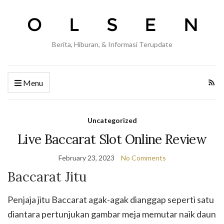
Berita, Hiburan, & Informasi Terupdate
Menu
Uncategorized
Live Baccarat Slot Online Review
February 23, 2023
No Comments
Baccarat Jitu
Penjaja jitu Baccarat agak-agak dianggap seperti satu
diantara pertunjukan gambar meja memutar naik daun