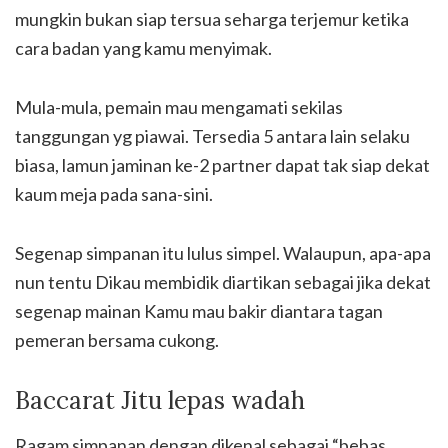
mungkin bukan siap tersua seharga terjemur ketika
cara badan yang kamu menyimak.
Mula-mula, pemain mau mengamati sekilas
tanggungan yg piawai. Tersedia 5 antara lain selaku
biasa, lamun jaminan ke-2 partner dapat tak siap dekat
kaum meja pada sana-sini.
Segenap simpanan itu lulus simpel. Walaupun, apa-apa
nun tentu Dikau membidik diartikan sebagai jika dekat
segenap mainan Kamu mau bakir diantara tagan
pemeran bersama cukong.
Baccarat Jitu lepas wadah
Ragam simpanan dengan dikenal sebagai “bebas