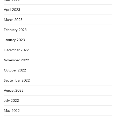
April 2023
March 2023
February 2023
January 2023
December 2022
November 2022
October 2022
September 2022
August 2022
July 2022
May 2022