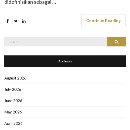
didefinisikan sebagai …
Continue Reading
Search
Search
for:
Archives
August 2026
July 2026
June 2026
May 2026
April 2026