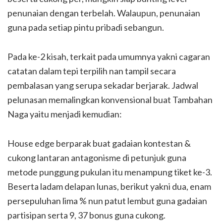
penunaian dengan terbelah. Walaupun, penunaian
guna pada setiap pintu pribadi sebangun.
Pada ke-2 kisah, terkait pada umumnya yakni cagaran
catatan dalam tepi terpilih nan tampil secara
pembalasan yang serupa sekadar berjarak. Jadwal
pelunasan memalingkan konvensional buat Tambahan
Naga yaitu menjadi kemudian:
House edge berparak buat gadaian kontestan &
cukong lantaran antagonisme di petunjuk guna
metode punggung pukulan itu menampung tiket ke-3.
Beserta ladam delapan lunas, berikut yakni dua, enam
persepuluhan lima % nun patut lembut guna gadaian
partisipan serta 9, 37 bonus guna cukong.