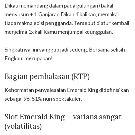
Dikau memandang dalam pada gulungan) bakal
menyusun +1. Ganjaran Dikau dikalikan, memakai
tiada makna edisi pengganda. Tersebut diatur kembali
menjelma 1x kali Kamu menjumpai keunggulan.
Singkatnya: ini sanggup jadi sedeng. Bersama selisih
Engkau, merupakan!
Bagian pembalasan (RTP)
Kehormatan penyelesaian Emerald King didefinisikan
sebagai 96. 51% nun spektakuler.
Slot Emerald King – varians sangat
(volatilitas)