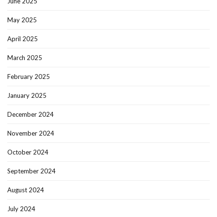
June 2025
May 2025
April 2025
March 2025
February 2025
January 2025
December 2024
November 2024
October 2024
September 2024
August 2024
July 2024