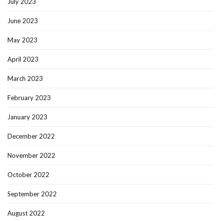
July 2023
June 2023
May 2023
April 2023
March 2023
February 2023
January 2023
December 2022
November 2022
October 2022
September 2022
August 2022