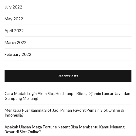
July 2022
May 2022
April 2022
March 2022
February 2022
Recent Posts
Cara Mudah Login Akun Slot Hoki Tanpa Ribet, Dijamin Lancar Jaya dan
Gampang Menang!
Mengapa Pushgaming Slot Jadi Pilihan Favorit Pemain Slot Online di
Indonesia?
Apakah Ulasan Mega Fortune Netent Bisa Membantu Kamu Menang
Besar di Slot Online?