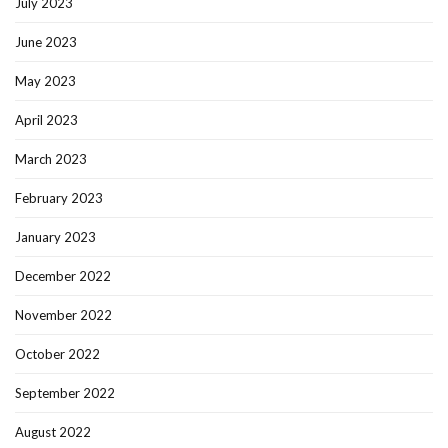
July 2023
June 2023
May 2023
April 2023
March 2023
February 2023
January 2023
December 2022
November 2022
October 2022
September 2022
August 2022