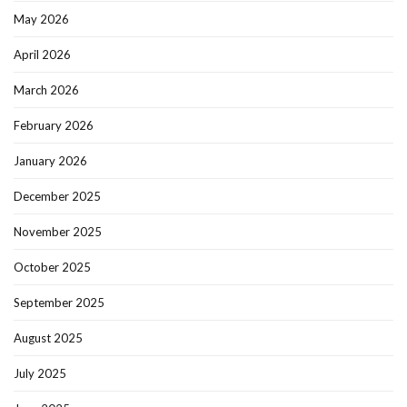
May 2026
April 2026
March 2026
February 2026
January 2026
December 2025
November 2025
October 2025
September 2025
August 2025
July 2025