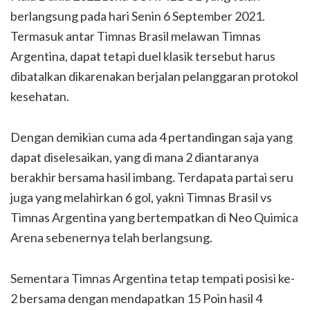
berlangsung pada hari Senin 6 September 2021.
Termasuk antar Timnas Brasil melawan Timnas
Argentina, dapat tetapi duel klasik tersebut harus
dibatalkan dikarenakan berjalan pelanggaran protokol
kesehatan.
Dengan demikian cuma ada 4 pertandingan saja yang
dapat diselesaikan, yang di mana 2 diantaranya
berakhir bersama hasil imbang. Terdapata partai seru
juga yang melahirkan 6 gol, yakni Timnas Brasil vs
Timnas Argentina yang bertempatkan di Neo Quimica
Arena sebenernya telah berlangsung.
Sementara Timnas Argentina tetap tempati posisi ke-
2 bersama dengan mendapatkan 15 Poin hasil 4