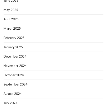
June 2025
May 2025
April 2025
March 2025
February 2025
January 2025
December 2024
November 2024
October 2024
September 2024
August 2024
July 2024