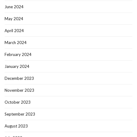
June 2024
May 2024
April 2024
March 2024
February 2024
January 2024
December 2023
November 2023
October 2023
September 2023
August 2023