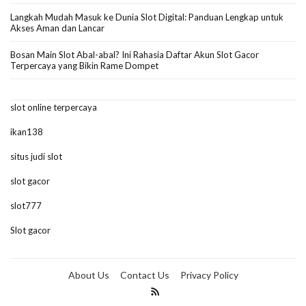
Langkah Mudah Masuk ke Dunia Slot Digital: Panduan Lengkap untuk
Akses Aman dan Lancar
Bosan Main Slot Abal-abal? Ini Rahasia Daftar Akun Slot Gacor
Terpercaya yang Bikin Rame Dompet
slot online terpercaya
ikan138
situs judi slot
slot gacor
slot777
Slot gacor
About Us
Contact Us
Privacy Policy