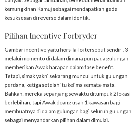
banyak. Sebagai tambahan, tersebut menambahkan
kemungkinan Kamuj sebagai mendapatkan gede
kesuksesan di reverse dalam identik.
Pilihan Incentive Forbryder
Gambar incentive yaitu hors-la-loi tersebut sendiri. 3
melalui momento di dalam dimana pun pada gulungan
memberikan Awak harapan dalam fase benefit.
Tetapi, simak yakni sekarang muncul untuk gulungan
perdana, ketiga setelah itu kelima semata-mata.
Bahkan, mereka sepanjang sewaktu ditumpuk 2 lokasi
berlebihan, tapi Awak doang usah 1 kawasan bagi
membuatnya di dalam gulungan bagi seluruh gulungan
sebagai menyandarkan pilihan dalam dimulai.