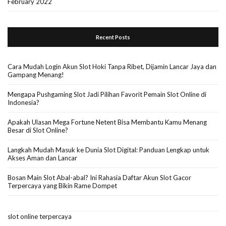
February 2022
Recent Posts
Cara Mudah Login Akun Slot Hoki Tanpa Ribet, Dijamin Lancar Jaya dan
Gampang Menang!
Mengapa Pushgaming Slot Jadi Pilihan Favorit Pemain Slot Online di
Indonesia?
Apakah Ulasan Mega Fortune Netent Bisa Membantu Kamu Menang
Besar di Slot Online?
Langkah Mudah Masuk ke Dunia Slot Digital: Panduan Lengkap untuk
Akses Aman dan Lancar
Bosan Main Slot Abal-abal? Ini Rahasia Daftar Akun Slot Gacor
Terpercaya yang Bikin Rame Dompet
slot online terpercaya