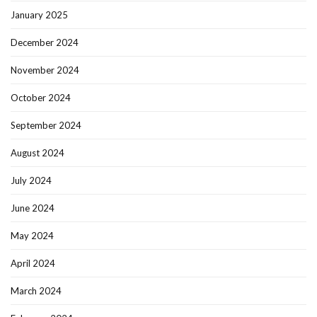
January 2025
December 2024
November 2024
October 2024
September 2024
August 2024
July 2024
June 2024
May 2024
April 2024
March 2024