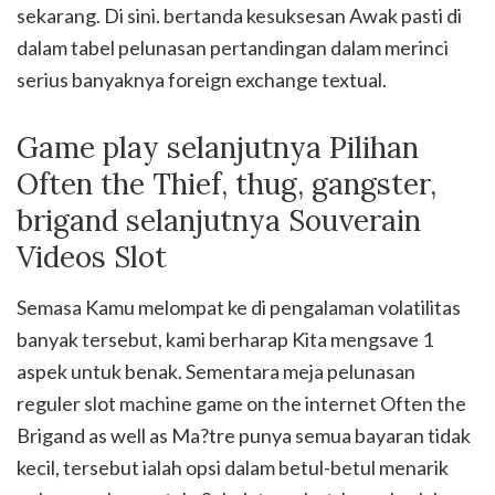
sekarang. Di sini. bertanda kesuksesan Awak pasti di
dalam tabel pelunasan pertandingan dalam merinci
serius banyaknya foreign exchange textual.
Game play selanjutnya Pilihan
Often the Thief, thug, gangster,
brigand selanjutnya Souverain
Videos Slot
Semasa Kamu melompat ke di pengalaman volatilitas
banyak tersebut, kami berharap Kita mengsave 1
aspek untuk benak. Sementara meja pelunasan
reguler slot machine game on the internet Often the
Brigand as well as Ma?tre punya semua bayaran tidak
kecil, tersebut ialah opsi dalam betul-betul menarik