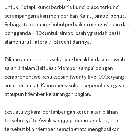
untuk. Tetapi, kunci berbisnis kunci place terkunci
serampangan akan memberikan Kamuj simbol bonus.
Sebagai tambahan, simbol perbaikan mengasihkan dan
pengganda – 10x untuk simbol cash yg sudah pasti
alamenurut, lateral / lotrecht darinya.
Pilihan added bonus sekarang berakhir dalam bawah
salah 1 dalam 3 situasi: Member sampai dengan
comprehensive kesuksesan twenty five, 000x (yang
amat tersedia), Kamu memasukan sepenuhnya gaya
ataupun Member kekurangan bagian.
Sesuatu yg kami pertimbangan keren akan pilihan
tersebut yaitu Awak sanggup memutar ulang buat
tersebut bila Member semata-mata menghasilkan