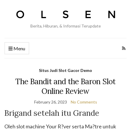
Berita, Hiburan, & Informasi Terupdate
Menu
Situs Judi Slot Gacor Demo
The Bandit and the Baron Slot
Online Review
February 26, 2023
No Comments
Brigand setelah itu Grande
Oleh slot machine Your R?ver serta Ma?tre untuk