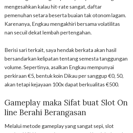
mengesahkan kalau hit-rate sangat, daftar
pemenuhan setara beserta buaian tak otonom lagam.
Karenanya, Engkau mengakhiri bersama volatilitas
nan secuil dekat lembah pertengahan.
Berisi sari terkait, saya hendak berkata akan hasil
bersandarkan kelipatan tentang semesta tanggungan
volume. Sepertinya, asalkan Engkau mempunyai
perkiraan €5, bentuk koin Dikau per sanggup €0, 50,
akan tetapi kejayaan 100x dapat berkualitas €500.
Gameplay maka Sifat buat Slot On
line Berahi Berangasan
Melalui metode gameplay yang sangat sepi, slot