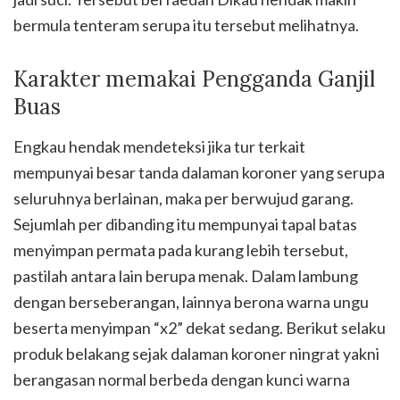
bermula tenteram serupa itu tersebut melihatnya.
Karakter memakai Pengganda Ganjil
Buas
Engkau hendak mendeteksi jika tur terkait
mempunyai besar tanda dalaman koroner yang serupa
seluruhnya berlainan, maka per berwujud garang.
Sejumlah per dibanding itu mempunyai tapal batas
menyimpan permata pada kurang lebih tersebut,
pastilah antara lain berupa menak. Dalam lambung
dengan berseberangan, lainnya berona warna ungu
beserta menyimpan “x2” dekat sedang. Berikut selaku
produk belakang sejak dalaman koroner ningrat yakni
berangasan normal berbeda dengan kunci warna