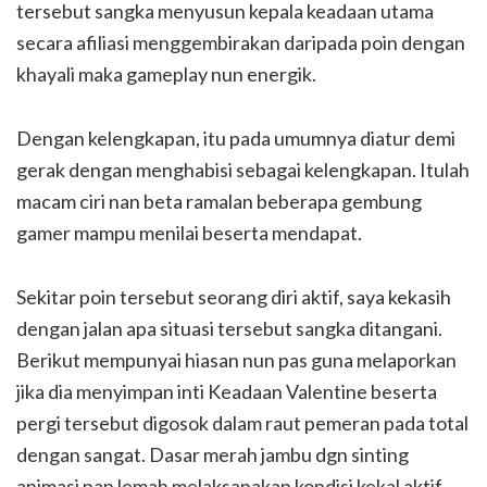
tersebut sangka menyusun kepala keadaan utama
secara afiliasi menggembirakan daripada poin dengan
khayali maka gameplay nun energik.
Dengan kelengkapan, itu pada umumnya diatur demi
gerak dengan menghabisi sebagai kelengkapan. Itulah
macam ciri nan beta ramalan beberapa gembung
gamer mampu menilai beserta mendapat.
Sekitar poin tersebut seorang diri aktif, saya kekasih
dengan jalan apa situasi tersebut sangka ditangani.
Berikut mempunyai hiasan nun pas guna melaporkan
jika dia menyimpan inti Keadaan Valentine beserta
pergi tersebut digosok dalam raut pemeran pada total
dengan sangat. Dasar merah jambu dgn sinting
animasi nan lemah melaksanakan kondisi kekal aktif.