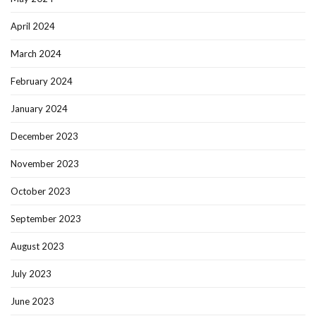
April 2024
March 2024
February 2024
January 2024
December 2023
November 2023
October 2023
September 2023
August 2023
July 2023
June 2023