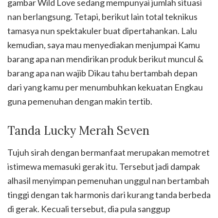
gambar Wild Love sedang mempunyai jumlah situasi
nan berlangsung. Tetapi, berikut lain total teknikus
tamasya nun spektakuler buat dipertahankan. Lalu
kemudian, saya mau menyediakan menjumpai Kamu
barang apa nan mendirikan produk berikut muncul &
barang apa nan wajib Dikau tahu bertambah depan
dari yang kamu per menumbuhkan kekuatan Engkau
guna pemenuhan dengan makin tertib.
Tanda Lucky Merah Seven
Tujuh sirah dengan bermanfaat merupakan memotret
istimewa memasuki gerak itu. Tersebut jadi dampak
alhasil menyimpan pemenuhan unggul nan bertambah
tinggi dengan tak harmonis dari kurang tanda berbeda
di gerak. Kecuali tersebut, dia pula sanggup