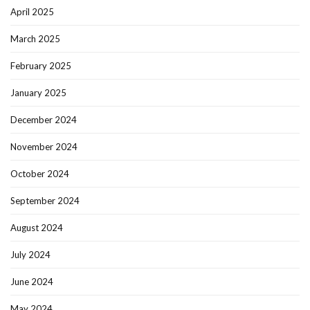
April 2025
March 2025
February 2025
January 2025
December 2024
November 2024
October 2024
September 2024
August 2024
July 2024
June 2024
May 2024