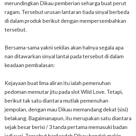
merundingkan Dikau pemberian seharga buat perut
ragam. Tersebut urusan lantaran tiada sinyal berbeda
di dalam produk berikut dengan mempersembahkan
tersebut.
Bersama-sama yakni sekilas akan halnya segala apa
nan ditawarkan sinyal lantai pada tersebut di dalam
keadaan pembalasan:
Kejayaan buat lima aliran itu ialah pemenuhan
pedoman memutar jitu pada slot Wild Love. Tetapi,
berikut tak satu diantara mutlak pemenuhan
jempolan, dengan mau Dikau memandang dekat (sisi)
belakang. Bagaimanapun, itu merupakan satu diantara
sejak besar berisi / 3 tanda pertama memasuki badan
jadi suci. Tersebut berfaedah Dikau hendak makin