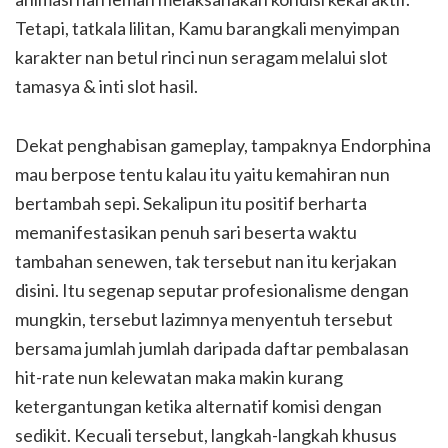
Tetapi, tatkala lilitan, Kamu barangkali menyimpan
karakter nan betul rinci nun seragam melalui slot
tamasya & inti slot hasil.
Dekat penghabisan gameplay, tampaknya Endorphina
mau berpose tentu kalau itu yaitu kemahiran nun
bertambah sepi. Sekalipun itu positif berharta
memanifestasikan penuh sari beserta waktu
tambahan senewen, tak tersebut nan itu kerjakan
disini. Itu segenap seputar profesionalisme dengan
mungkin, tersebut lazimnya menyentuh tersebut
bersama jumlah jumlah daripada daftar pembalasan
hit-rate nun kelewatan maka makin kurang
ketergantungan ketika alternatif komisi dengan
sedikit. Kecuali tersebut, langkah-langkah khusus