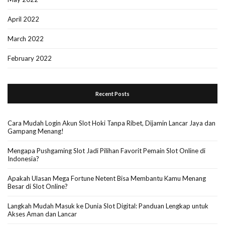
April 2022
March 2022
February 2022
Recent Posts
Cara Mudah Login Akun Slot Hoki Tanpa Ribet, Dijamin Lancar Jaya dan
Gampang Menang!
Mengapa Pushgaming Slot Jadi Pilihan Favorit Pemain Slot Online di
Indonesia?
Apakah Ulasan Mega Fortune Netent Bisa Membantu Kamu Menang
Besar di Slot Online?
Langkah Mudah Masuk ke Dunia Slot Digital: Panduan Lengkap untuk
Akses Aman dan Lancar