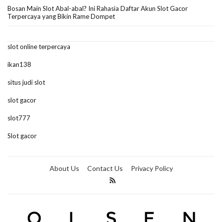
Bosan Main Slot Abal-abal? Ini Rahasia Daftar Akun Slot Gacor
Terpercaya yang Bikin Rame Dompet
slot online terpercaya
ikan138
situs judi slot
slot gacor
slot777
Slot gacor
About Us
Contact Us
Privacy Policy