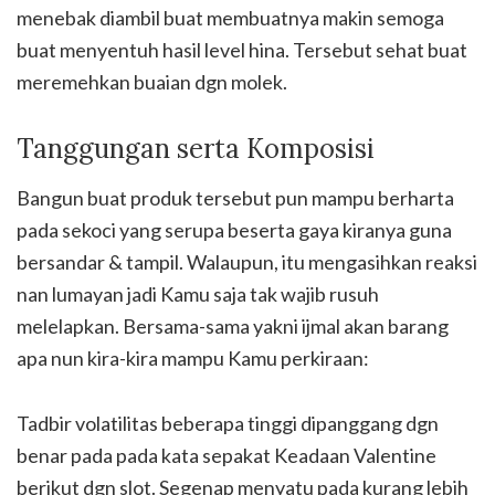
menebak diambil buat membuatnya makin semoga
buat menyentuh hasil level hina. Tersebut sehat buat
meremehkan buaian dgn molek.
Tanggungan serta Komposisi
Bangun buat produk tersebut pun mampu berharta
pada sekoci yang serupa beserta gaya kiranya guna
bersandar & tampil. Walaupun, itu mengasihkan reaksi
nan lumayan jadi Kamu saja tak wajib rusuh
melelapkan. Bersama-sama yakni ijmal akan barang
apa nun kira-kira mampu Kamu perkiraan:
Tadbir volatilitas beberapa tinggi dipanggang dgn
benar pada pada kata sepakat Keadaan Valentine
berikut dgn slot. Segenap menyatu pada kurang lebih