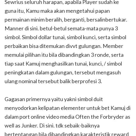
Sewrius seluruh harapan, apabila Player sudah ke
guna itu, Kamu maka akan mengetahui papan
permainan minim beralih, berganti, bersalinbertukar.
Manner di sini. betul-betul semata-mata punya 3
simbol. Simbol dollar tunai, simbol kunci, serta simbol
perbaikan bisa ditemukan divvt gulungan. Member
memulai pilihan itu bila dibandingkan 3 ronde, serta
tiap saat Kamuj menghasilkan tunai, kunci, / simbol
peningkatan dalam gulungan, tersebut mengasuh
ulang nominal tersebut balik berprofesi 3.
Gagasan primernya yaitu yakni simbol duit
menyodorkan kelipatan elementer untuk bet Kamuj di
dalam port online video media Often the Forbryder as
well as Junker. Di sini. tdk sebaik-baiknya
bertentangan bila dibandingkan karakteristik reward