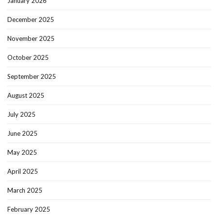
January 2026
December 2025
November 2025
October 2025
September 2025
August 2025
July 2025
June 2025
May 2025
April 2025
March 2025
February 2025