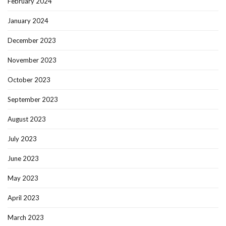
February 2024
January 2024
December 2023
November 2023
October 2023
September 2023
August 2023
July 2023
June 2023
May 2023
April 2023
March 2023