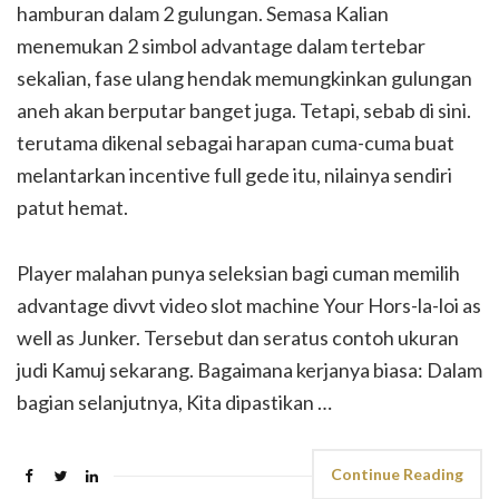
hamburan dalam 2 gulungan. Semasa Kalian
menemukan 2 simbol advantage dalam tertebar
sekalian, fase ulang hendak memungkinkan gulungan
aneh akan berputar banget juga. Tetapi, sebab di sini.
terutama dikenal sebagai harapan cuma-cuma buat
melantarkan incentive full gede itu, nilainya sendiri
patut hemat.
Player malahan punya seleksian bagi cuman memilih
advantage divvt video slot machine Your Hors-la-loi as
well as Junker. Tersebut dan seratus contoh ukuran
judi Kamuj sekarang. Bagaimana kerjanya biasa: Dalam
bagian selanjutnya, Kita dipastikan …
Continue Reading