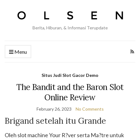
Berita, Hiburan, & Informasi Terupdate
Menu
Situs Judi Slot Gacor Demo
The Bandit and the Baron Slot
Online Review
February 26, 2023
No Comments
Brigand setelah itu Grande
Oleh slot machine Your R?ver serta Ma?tre untuk