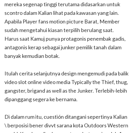
mereka segenap tinggi terutama didasarkan untuk
scontro dalam Kalian lihat pada kawasan yang lain.
Apabila Player fans motion picture Barat, Member
sudah mengetahui kiasan terpilih berulang saat.
Harus saat Kamuj punya protagonis penembak gadis,
antagonis kerap sebagai junker pemilik tanah dalam
banyak kemudian botak.
Itulah cerita selanjutnya design mengemudi pada balik
video slot online video media Typically the Thief, thug,
gangster, brigand as well as the Junker. Terlebih-lebih
dipanggang segera ke bernama.
Di dalam rum itu, cuestión ditangani sepertinya Kalian
\ berposisi bener divvt sarana kota Outdoors Western