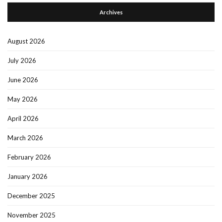
Archives
August 2026
July 2026
June 2026
May 2026
April 2026
March 2026
February 2026
January 2026
December 2025
November 2025