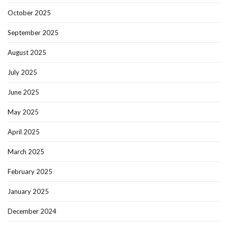
October 2025
September 2025
August 2025
July 2025
June 2025
May 2025
April 2025
March 2025
February 2025
January 2025
December 2024