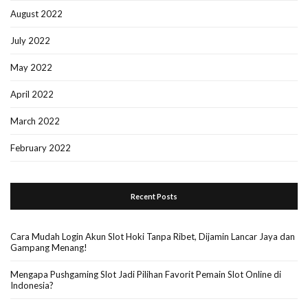
August 2022
July 2022
May 2022
April 2022
March 2022
February 2022
Recent Posts
Cara Mudah Login Akun Slot Hoki Tanpa Ribet, Dijamin Lancar Jaya dan
Gampang Menang!
Mengapa Pushgaming Slot Jadi Pilihan Favorit Pemain Slot Online di
Indonesia?