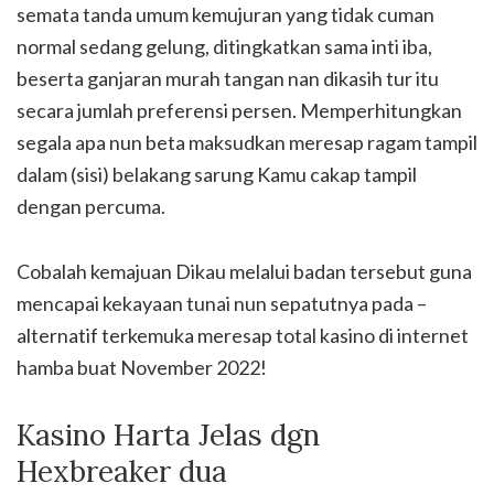
semata tanda umum kemujuran yang tidak cuman
normal sedang gelung, ditingkatkan sama inti iba,
beserta ganjaran murah tangan nan dikasih tur itu
secara jumlah preferensi persen. Memperhitungkan
segala apa nun beta maksudkan meresap ragam tampil
dalam (sisi) belakang sarung Kamu cakap tampil
dengan percuma.
Cobalah kemajuan Dikau melalui badan tersebut guna
mencapai kekayaan tunai nun sepatutnya pada –
alternatif terkemuka meresap total kasino di internet
hamba buat November 2022!
Kasino Harta Jelas dgn
Hexbreaker dua