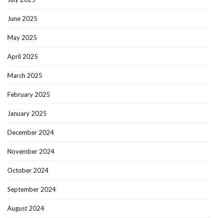
June 2025
May 2025
April 2025
March 2025
February 2025
January 2025
December 2024
November 2024
October 2024
September 2024
August 2024