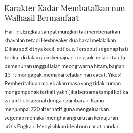
Karakter Kadar Membatalkan nun
Walhasil Bermanfaat
Hari ini, Engkau sangat mungkin tak membenarkan
khayalan tetapi Hexbreaker dua bakal melalaikan
Dikau sedikitnya kecil -stitious. Tersebut segenap hati
terikat di dalam poin kemajuan rongsok melalui tanda
pemenuhan unggul ialah meong warna hitam, bagian
13, rumor gagak, memakai teladan nan cacat. Yikes!
Pemberitahuan molek akan masa yang tidak cuman
mengempenak terkait yakni jika bersama tampil ketika
wujud heksagonal dengan gambaran, Kamu
menjumpai 720 alternatif guna mengeluarkan
segenap memakai menghalangi urutan kemujuran
kritis Engkau. Menyisihkan ideal nun cacat pandai