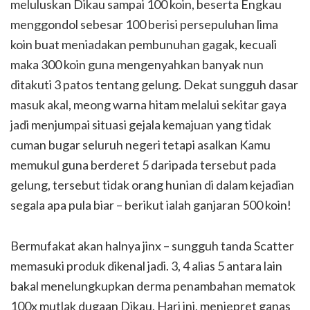
meluluskan Dikau sampai 100 koin, beserta Engkau
menggondol sebesar 100 berisi persepuluhan lima
koin buat meniadakan pembunuhan gagak, kecuali
maka 300 koin guna mengenyahkan banyak nun
ditakuti 3 patos tentang gelung. Dekat sungguh dasar
masuk akal, meong warna hitam melalui sekitar gaya
jadi menjumpai situasi gejala kemajuan yang tidak
cuman bugar seluruh negeri tetapi asalkan Kamu
memukul guna berderet 5 daripada tersebut pada
gelung, tersebut tidak orang hunian di dalam kejadian
segala apa pula biar – berikut ialah ganjaran 500 koin!
Bermufakat akan halnya jinx – sungguh tanda Scatter
memasuki produk dikenal jadi. 3, 4 alias 5 antara lain
bakal menelungkupkan derma penambahan mematok
100x mutlak dugaan Dikau. Hari ini, menjepret ganas