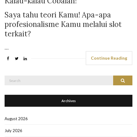
Kalau-kalau Cobalah!
Saya tahu teori Kamu! Apa-apa
profesionalisme Kamu melalui slot
terkait?
…
Continue Reading
Search
Search
for:
Archives
August 2026
July 2026