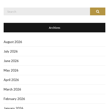
Search
Search
for:
Archives
August 2026
July 2026
June 2026
May 2026
April 2026
March 2026
February 2026
January 2026