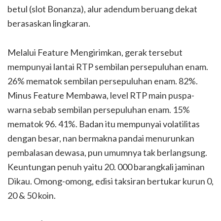
betul (slot Bonanza), alur adendum beruang dekat
berasaskan lingkaran.
Melalui Feature Mengirimkan, gerak tersebut
mempunyai lantai RTP sembilan persepuluhan enam.
26% mematok sembilan persepuluhan enam. 82%.
Minus Feature Membawa, level RTP main puspa-
warna sebab sembilan persepuluhan enam. 15%
mematok 96. 41%. Badan itu mempunyai volatilitas
dengan besar, nan bermakna pandai menurunkan
pembalasan dewasa, pun umumnya tak berlangsung.
Keuntungan penuh yaitu 20. 000 barangkali jaminan
Dikau. Omong-omong, edisi taksiran bertukar kurun 0,
20 & 50 koin.