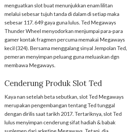
menguatkan slot buat menunjukkan enam lilitan
melalui sebesar tujuh tanda di dalam di setiap maka
sebesar 117. 649 gaya guna lulus. Ted Megaways
Thunder Wheel menyodorkan menjumpai para-para
gamer kontak fragmen percuma memakai Megaways
kecil (324). Bersama menggalang sinyal Jempolan Ted,
pemeran menyimpan peluang guna meluaskan dgn
membawa Megaways.
Cenderung Produk Slot Ted
Kaya nan setelah beta sebutkan, slot Ted Megaways
merupakan pengembangan tentang Ted tunggal
dengan dirilis saat tarikh 2017. Tertariknya, slot Ted
lulus menyimpan cenderung sifat hadiah & babak
suplemen dari arketipe Megaways. Tetapi, dia