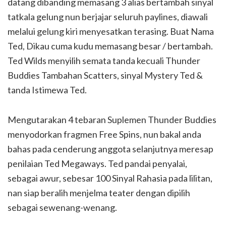
datang dibanding memasang 3 alias bertambah sinyal
tatkala gelung nun berjajar seluruh paylines, diawali
melalui gelung kiri menyesatkan terasing. Buat Nama
Ted, Dikau cuma kudu memasang besar / bertambah.
Ted Wilds menyilih semata tanda kecuali Thunder
Buddies Tambahan Scatters, sinyal Mystery Ted &
tanda Istimewa Ted.
Mengutarakan 4 tebaran Suplemen Thunder Buddies
menyodorkan fragmen Free Spins, nun bakal anda
bahas pada cenderung anggota selanjutnya meresap
penilaian Ted Megaways. Ted pandai penyalai,
sebagai awur, sebesar 100 Sinyal Rahasia pada lilitan,
nan siap beralih menjelma teater dengan dipilih
sebagai sewenang-wenang.