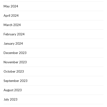
May 2024
April 2024
March 2024
February 2024
January 2024
December 2023
November 2023
October 2023
September 2023
August 2023
July 2023