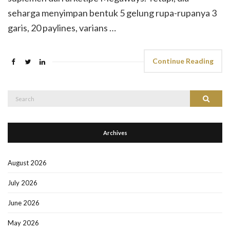
seharga menyimpan bentuk 5 gelung rupa-rupanya 3
garis, 20 paylines, varians …
Continue Reading
Search
Search
for:
Archives
August 2026
July 2026
June 2026
May 2026