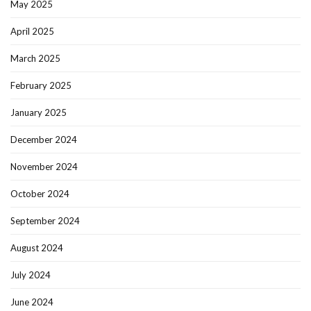
May 2025
April 2025
March 2025
February 2025
January 2025
December 2024
November 2024
October 2024
September 2024
August 2024
July 2024
June 2024