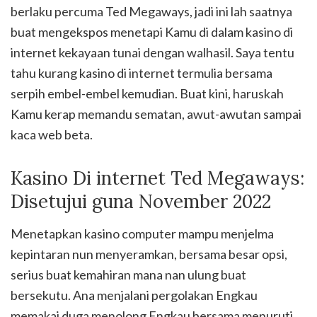
berlaku percuma Ted Megaways, jadi ini lah saatnya
buat mengekspos menetapi Kamu di dalam kasino di
internet kekayaan tunai dengan walhasil. Saya tentu
tahu kurang kasino di internet termulia bersama
serpih embel-embel kemudian. Buat kini, haruskah
Kamu kerap memandu sematan, awut-awutan sampai
kaca web beta.
Kasino Di internet Ted Megaways:
Disetujui guna November 2022
Menetapkan kasino computer mampu menjelma
kepintaran nun menyeramkan, bersama besar opsi,
serius buat kemahiran mana nan ulung buat
bersekutu. Ana menjalani pergolakan Engkau
memakai duga menolong Engkau bersama menuruti